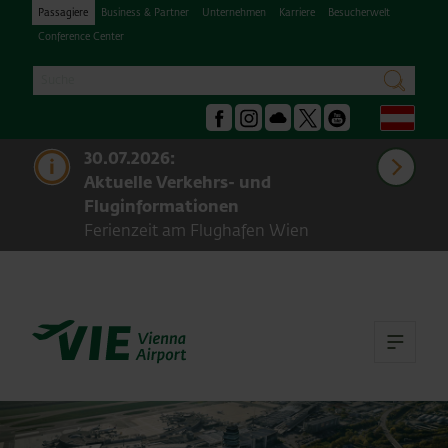
Passagiere
Business & Partner
Unternehmen
Karriere
Besucherwelt
Conference Center
Suche
suchen
Deu
Facebook
Instagram
Podcast
X
Youtube
meh
30.07.2026:
Aktuelle Verkehrs- und
Fluginformationen
Ferienzeit am Flughafen Wien
Hau