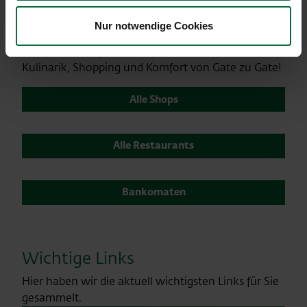
Lassen Sie die Zeit wie im Fluge vergehen und
Nur notwendige Cookies
bummeln Sie durch Luxus Boutiquen, Souvenir
Läden und Duty Free Shops. Entdecken Sie
Kulinarik, Shopping und Komfort von Gate zu Gate!
Alle Shops
Alle Restaurants
Bankomaten
Wichtige Links
Hier haben wir die aktuell wichtigsten Links für Sie
gesammelt.