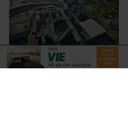
Presseaussendungen des
Flughafen Wien
29.07.2026
Austrian Leading Sights wirbt am Flughafen Wien:
Neue Markenpräsenz für Österreichs Top-
Sehenswürdigkeiten
mehr dazu
17.07.2026
Neue Airline am Flughafen Wien: AnimaWings
startet Direktverbindung nach Cluj-Napoca
mehr