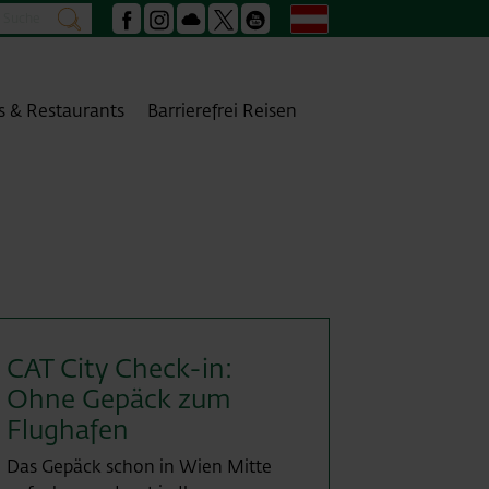
Suche
Deutsch
suchen
Facebook
Instagram
Podcast
X
Youtube
s & Restaurants
Barrierefrei Reisen
fo
CAT City Check-in:
Ohne Gepäck zum
Flughafen
Das Gepäck schon in Wien Mitte