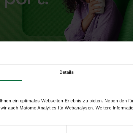
Details
 dem City Check-In – Gepäck 
nen ein optimales Webseiten-Erlebnis zu bieten. Neben den für
wir auch Matomo Analytics für Webanalysen. Weitere Informatio
sagieren alle Leistungen eines Flughafen-Terminals geboten
en, erhält seine Bordkarte und kann den Rest der Anreise e
s Flugzeug transportiert.