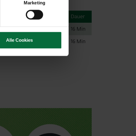
Marketing
Letzter Zug (Ab)
Dauer
23:07 Uhr
16 Min
Alle Cookies
23:37 Uhr
16 Min