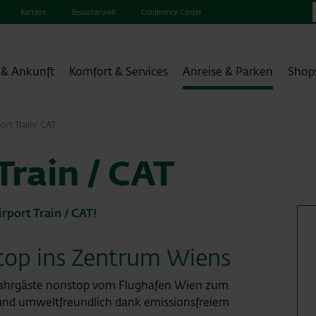
Karriere
Besucherwelt
Conference Center
 & Ankunft
Komfort & Services
Anreise & Parken
Shop
port Train/ CAT
OEGS-In
Train / CAT
irport Train / CAT!
top ins Zentrum Wiens
 Fahrgäste nonstop vom Flughafen Wien zum
 und umweltfreundlich dank emissionsfreiem