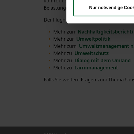
konfrontiert. Spezielles Augenmerk gilt
Belastungen so gering wie möglich zu ha
Nur notwendige Cook
Der Flughafen Wien trägt Verantwortun
Mehr zum
Nachhaltigkeitsberich
Mehr zur
Umweltpolitik
Mehr zum
Umweltmanagement n
Mehr zu
Umweltschutz
Mehr zu
Dialog mit dem Umland
Mehr zu
Lärmmanagement
Falls Sie weitere Fragen zum Thema Um