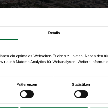
Details
chhaltigkeit
nen ein optimales Webseiten-Erlebnis zu bieten. Neben den für
wir auch Matomo Analytics für Webanalysen. Weitere Informatio
 niemals außer Acht gelassen werden. Die Flughafen Wien AG
ht mehr wegzudenkendes Element jeder verantwortungsvolle
uch – sie ergänzen einander. Die Umweltpolitik des Flughaf
Präferenzen
Statistiken
 bekämpfen, sondern durch wirksame Maßnahmen zu reduzi
ist der Flughafen Wien mit allen umweltrelevanten Problem