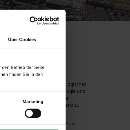
Über Cookies
 den Betrieb der Seite
nen finden Sie in den
 steht seit langem für ein ökologisches
n Unternehmensstrategie. Ökologie und
ens Wien ist mittlerweile dafür
Marketing
eren oder – wenn möglich – ganz zu
stellungen einer mittelgroßen Stadt