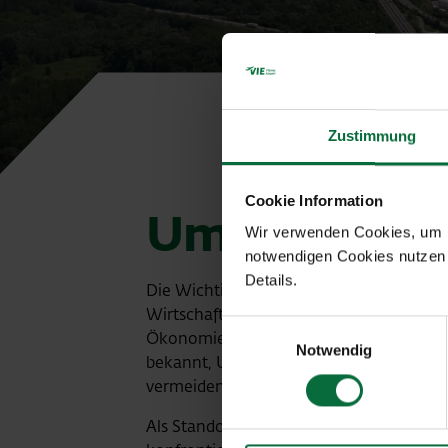
Zustimmung
Cookie Information
Umwelt & Na
Wir verwenden Cookies, um Ih
notwendigen Cookies nutzen 
Details.
Die Wichtigkeit des Themas Umwelt darf
Wirtschaftsbewusstsein, ein heute nic
Einwilligungsauswahl
Ökonomie stehen nicht in einem Widerspr
Notwendig
bekannt, Umweltprobleme nicht nur zu
vermeiden.
Als Standort von rund 230 Unternehmen 