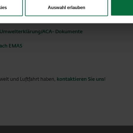
 den Anrainern: durch eine Reihe gezielter Maßnahmen ist man
lten.
ies
Auswahl erlauben
g!
t/Umwelterklärung/ACA- Dokumente
ach EMAS
welt und Luftfahrt haben,
kontaktieren Sie uns
!