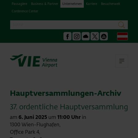
Passagiere
Business & Partner
Unternehmen
Karriere
Besucherwelt
Conference Center
Suche
suchen
Deu
Facebook
Instagram
Podcast
X
Youtube
Hau
Hauptversammlungen-Archiv
37. ordentliche Hauptversammlung
am
6. Juni 2025
um
11:00 Uhr
in
1300 Wien-Flughafen,
Office Park 4,