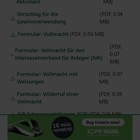
Aktionäre
MB)
Vorschlag für die
(PDF, 0.54
Gewinnverwendung
MB)
Formular: Vollmacht
(PDF, 0.06 MB)
(PDF,
Formular: Vollmacht für den
0.07
Interessenverband für Anleger (IVA)
MB)
Formular: Vollmacht mit
(PDF, 0.07
Weisungen
MB)
Formular: Widerruf einer
(PDF, 0.05
Vollmacht
MB)
IVA Schwerpunktfragen 2019
(PDF, 0.16 MB)
Dividendenbekanntmachung
(PDF, 0.09 MB)
Abstimmungsergebnisse zu den
(PDF,