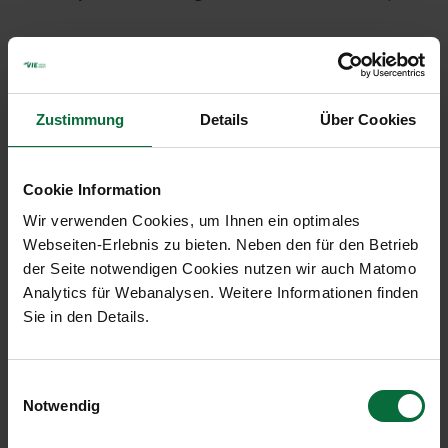
Präsentation des Vorstands bei der 34.
Hauptversammlung der Flughafen Wien
AG am 27. Mai 2022:
Zustimmung
Details
Über Cookies
Am 27. Mai 2022 hat die Flughafen Wien
Aktiengesellschaft die Hauptversammlung live im
Internet übertragen. Eine Aufzeichnung steht
Cookie Information
Ihnen hier online zur Verfügung.
Wir verwenden Cookies, um Ihnen ein optimales
Webseiten-Erlebnis zu bieten. Neben den für den Betrieb
Aufzeichnung abspielen
der Seite notwendigen Cookies nutzen wir auch Matomo
Analytics für Webanalysen. Weitere Informationen finden
Sie in den Details.
Dauer der Übertragung
1 Stunde 21 Minuten
Einwilligungsauswahl
Notwendig