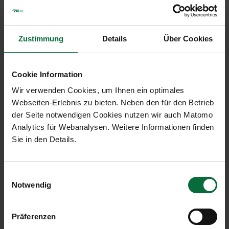
einer möglichen dritten Piste, Einschränkungen für
den Nachtflug, Deckelung der Lärmbelastung, ein
Umweltfonds und ein Lärmschutzprogramm
vereinbart. Das Dialogforum verhandelt alle
Zustimmung
Details
Über Cookies
Maßnahmen und Ideen, die dazu beitragen, die
Flugverkehrsbelastung so gering wie möglich zu
halten.
Cookie Information
Wir verwenden Cookies, um Ihnen ein optimales
Römerland Carnuntum
Webseiten-Erlebnis zu bieten. Neben den für den Betrieb
der Seite notwendigen Cookies nutzen wir auch Matomo
Der Flughafen Wien liegt mitten in der
Analytics für Webanalysen. Weitere Informationen finden
Entwicklungsachse zwischen den beiden
Sie in den Details.
Landeshauptstädten Wien und Bratislava. Die
intensive Zusammenarbeit der Flughafen Wien AG
mit 27 Gemeinden und Unternehmen in der
Einwilligungsauswahl
„LEADER Region Römerland Carnuntum“
Notwendig
ermöglicht es die Potentiale der attraktiven Region
zu einem weiteren wirtschaftlichen und kulturellen
Präferenzen
Aufschwung nachhaltig zu nutzen. Ausgearbeitet