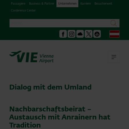
Passagiere
Business & Partner
Unternehmen
Karriere
Besucherwelt
Conference Center
Suche
suchen
Deu
Facebook
Instagram
Podcast
X
Youtube
Hau
Dialog mit dem Umland
Nachbarschaftsbeirat –
Austausch mit Anrainern hat
Tradition