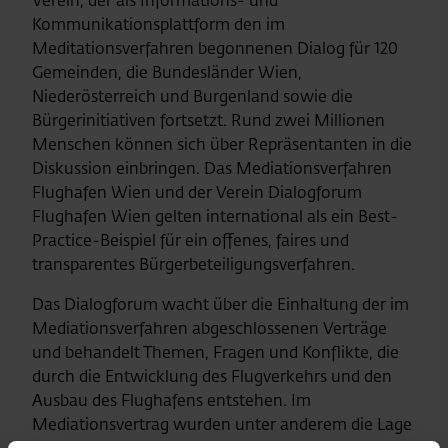
Verein, der als Informations- und
Kommunikationsplattform den im
Meditationsverfahren begonnenen Dialog für 120
Gemeinden, die Bundesländer Wien,
Niederösterreich und Burgenland sowie die
Bürgerinitiativen fortsetzt. Rund zwei Millionen
Menschen können sich über Repräsentanten in die
Diskussion einbringen. Das Mediationsverfahren
Flughafen Wien und der Verein Dialogforum
Flughafen Wien gelten international als ein Best-
Practice-Beispiel für ein offenes, faires und
transparentes Bürgerbeteiligungsverfahren.
Das Dialogforum wacht über die Einhaltung der im
Mediationsverfahren abgeschlossenen Verträge
und behandelt Themen, Fragen und Konflikte, die
durch die Entwicklung des Flugverkehrs und den
Ausbau des Flughafens entstehen. Im
Mediationsvertrag wurden unter anderem die Lage