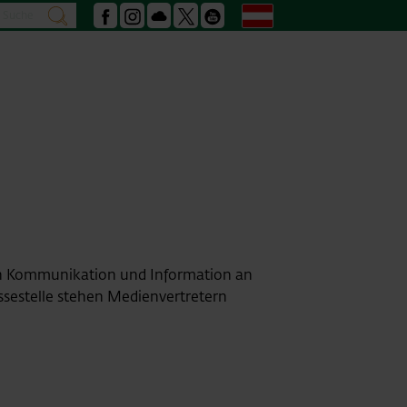
Suche
Deutsch
suchen
Facebook
Instagram
Podcast
X
Youtube
en Kommunikation und Information an
essestelle stehen Medienvertretern