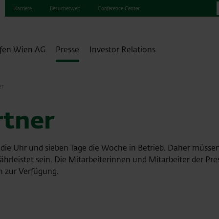
Karriere
Besucherwelt
Conference Center
fen Wien AG
Presse
Investor Relations
er
rtner
 die Uhr und sieben Tage die Woche in Betrieb. Daher müss
währleistet sein. Die Mitarbeiterinnen und Mitarbeiter der Pr
en zur Verfügung.