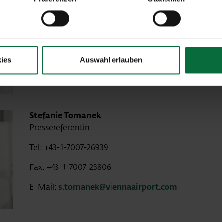
Clemens Schleinzer
Pressereferent
Tel: +43-1-7007-22399
Fax: +43-1-7007-23806
ies
Auswahl erlauben
E-Mail:
c.schleinzer@viennaairport.com
Stefanie Tomanek
Pressereferentin
Tel: +43-1-7007-26939
Fax: +43-1-7007-23806
E-Mail:
s.tomanek@viennaairport.com