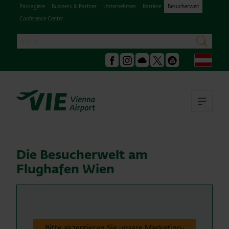
Passagiere
Business & Partner
Unternehmen
Karriere
Besucherwelt
Conference Center
Suche
suchen
Deu
Facebook
Instagram
Podcast
X
Youtube
Hau
Die Besucherwelt am
Flughafen Wien
Bitte akzeptieren Sie unsere Marketing-