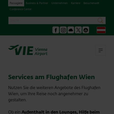
Passagiere
Business & Partner
Unternehmen
Karriere
Besucherwelt
Conference Center
Suche
suchen
Deu
Facebook
Instagram
Podcast
X
Youtube
Hau
Services am Flughafen Wien
Nutzen Sie die weiteren Angebote des Flughafen
Wien, um Ihre Reise noch angenehmer zu
gestalten.
Ob ein
Aufenthalt in den Lounges, Hilfe beim