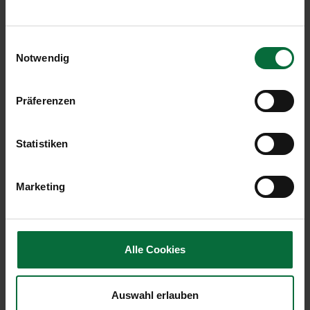
Gepäck zusätzlich schützen? Sie suchen eine
Aufbewahrungsstelle? Wir bieten hilfreiche Services
Einwilligungsauswahl
rund ums Gepäck für entspanntes Reisen.
Notwendig
Präferenzen
Zur Gepäckservice Übersicht
Statistiken
Marketing
Alle Cookies
Auswahl erlauben