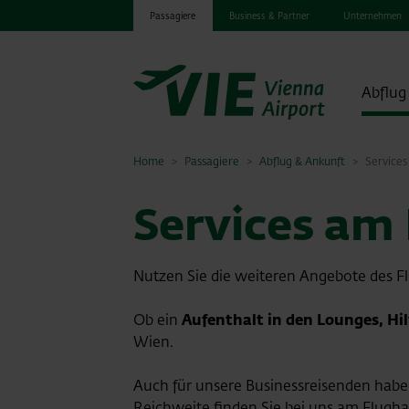
Passagiere
Business & Partner
Unternehmen
Abflug
Home
Passagiere
Abflug & Ankunft
Service
Services am
Nutzen Sie die weiteren Angebote des F
Ob ein
Aufenthalt in den Lounges, Hi
Wien.
Auch für unsere Businessreisenden hab
Reichweite finden Sie bei uns am Flugh