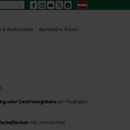
Suche
Deutsch
suchen
Facebook
Instagram
Podcast
X
Youtube
s & Restaurants
Barrierefrei Reisen
n.
ng oder Gastroangebote
am Flughafen
erbeflächen
mit unerreichter