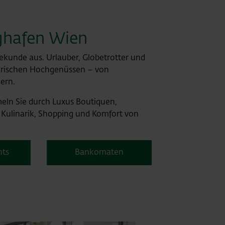
ghafen Wien
 Sekunde aus. Urlauber, Globetrotter und
narischen Hochgenüssen – von
kern.
meln Sie durch Luxus Boutiquen,
 Kulinarik, Shopping und Komfort von
nts
Bankomaten