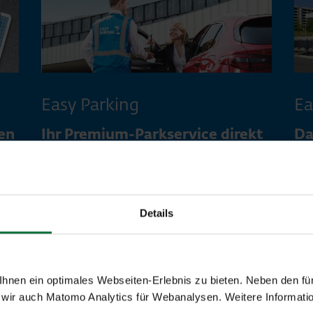
Easy Parking
Ea
en
Ihr Premium-Parkservice direkt
Da
am Terminal 3
Au
Mit Easy Parking starten Sie noch schneller
Eas
und unkomplizierter Ihre Flugreise: Fahren
all
und
Sie direkt zur gekennzeichneten Easy
Sie
Details
en
Parking Zone beim Terminal 3. Unser
ant
geschultes Personal übernimmt Ihr Auto
– i
und parkt dieses im gewünschten
Fah
Parkbereich, während Sie bereits am Weg
nen ein optimales Webseiten-Erlebnis zu bieten. Neben den für
aus
zu Ihrem Flug sind.
wir auch Matomo Analytics für Webanalysen. Weitere Informatio
Ter