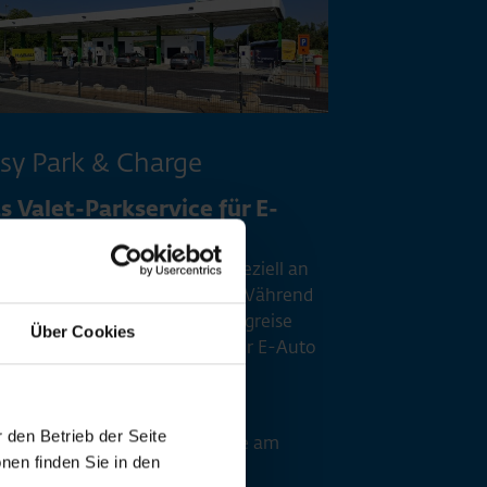
sy Park & Charge
s Valet-Parkservice für E-
to Besitzer
y Park & Charge richtet sich speziell an
e Passagiere mit Elektroautos. Während
 entspannt und schnell Ihre Flugreise
Über Cookies
reten, kümmern wir uns um Ihr E-Auto
nklusive Ladung.
ren Sie einfach direkt zur
 den Betrieb der Seite
gewiesenen Easy Parking Zone am
nen finden Sie in den
minal 3. Dort übernimmt unser