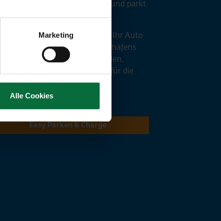
chultes Personal Ihr Fahrzeug und parkt
im entsprechenden Bereich.
en Tag vor Ihrer Rückkehr wird Ihr Auto
Marketing
der Schnellladestation des Flughafens
n von uns vollständig aufgeladen,
ass es bei Ihrer Ankunft bereit für die
terfahrt ist.
Alle Cookies
Easy Parken & Charge