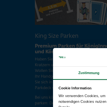
King Size Parken
Premium Parken für KönigInn
und Könige
Haben Sie die Nase voll von lästigen
Kratzern und unnötigen Parkschäden?
Wollen Sie zu Reisebeginn Ihren Koffer 
Zustimmung
Ihr Handgepäck bequem ausladen? Fühl
Sie sich in einem hell beleuchteten
Parkdeck wohler?
Cookie Information
Wir verwenden Cookies, um Ih
Bei uns können Sie ab sofort königlich
notwendigen Cookies nutzen 
parken: Denn der Flughafen Wien bietet