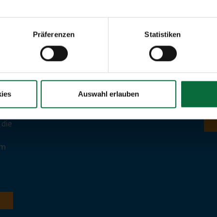
ges
es 
Easy Parken
Ein
Präferenzen
Statistiken
n
an 
Wie
eit
sod
Wei
hren
ies
Auswahl erlauben
 die
em