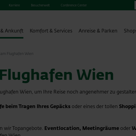
Karriere
Besucherwelt
Conference Center
 & Ankunft
Komfort & Services
Anreise & Parken
Shop
s am Flughafen Wien
 Flughafen Wien
lughafen Wien, um Ihre Reise noch angenehmer zu gestalte
lfe beim Tragen Ihres Gepäcks
oder eines der tollen
Shoppi
en wir Topangebote.
Eventlocation, Meetingräume
oder
W
afen Wien.