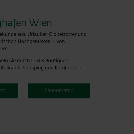
ghafen Wien
 Sekunde aus. Urlauber, Globetrotter und
narischen Hochgenüssen – von
kern.
meln Sie durch Luxus Boutiquen,
 Kulinarik, Shopping und Komfort von
nts
Bankomaten