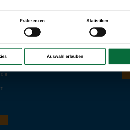
ges
es 
Easy Parken
Ein
Präferenzen
Statistiken
n
an 
Wie
eit
sod
Wei
hren
ies
Auswahl erlauben
 die
em