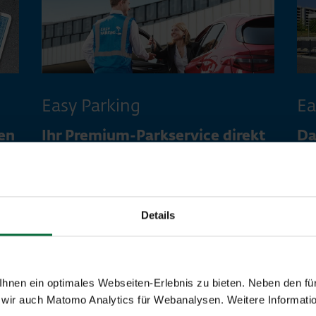
Easy Parking
Ea
en
Ihr Premium-Parkservice direkt
Da
am Terminal 3
Au
Mit Easy Parking starten Sie noch schneller
Eas
und unkomplizierter Ihre Flugreise: Fahren
all
und
Sie direkt zur gekennzeichneten Easy
Sie
Details
en
Parking Zone beim Terminal 3. Unser
ant
geschultes Personal übernimmt Ihr Auto
– i
und parkt dieses im gewünschten
Fah
Parkbereich, während Sie bereits am Weg
nen ein optimales Webseiten-Erlebnis zu bieten. Neben den für
aus
zu Ihrem Flug sind.
wir auch Matomo Analytics für Webanalysen. Weitere Informatio
Ter