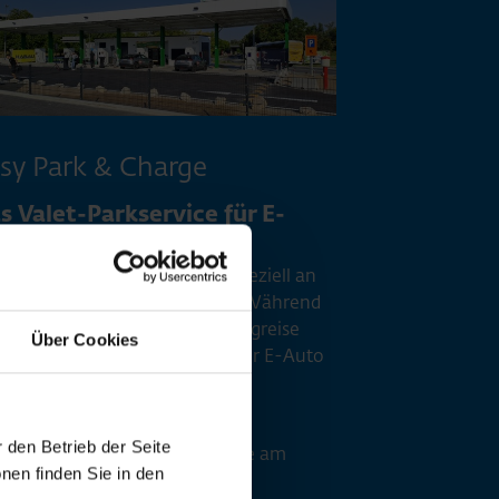
sy Park & Charge
s Valet-Parkservice für E-
to Besitzer
y Park & Charge richtet sich speziell an
e Passagiere mit Elektroautos. Während
 entspannt und schnell Ihre Flugreise
Über Cookies
reten, kümmern wir uns um Ihr E-Auto
nklusive Ladung.
ren Sie einfach direkt zur
 den Betrieb der Seite
gewiesenen Easy Parking Zone am
nen finden Sie in den
minal 3. Dort übernimmt unser