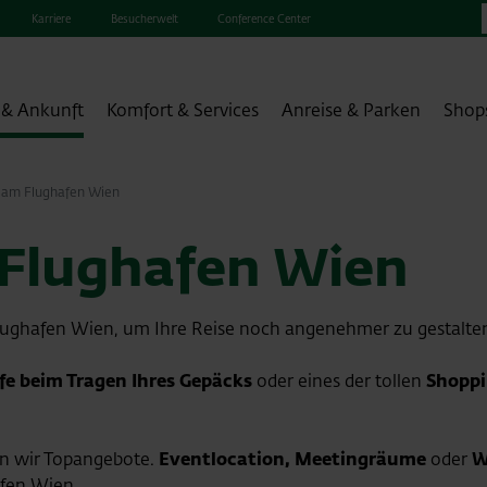
Karriere
Besucherwelt
Conference Center
 & Ankunft
Komfort & Services
Anreise & Parken
Shop
s am Flughafen Wien
 Flughafen Wien
lughafen Wien, um Ihre Reise noch angenehmer zu gestalte
lfe beim Tragen Ihres Gepäcks
oder eines der tollen
Shoppi
en wir Topangebote.
Eventlocation, Meetingräume
oder
W
afen Wien.