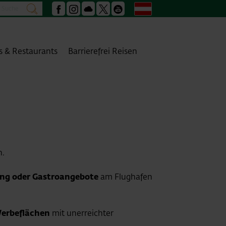
Suche
Deutsch
suchen
Facebook
Instagram
Podcast
X
Youtube
s & Restaurants
Barrierefrei Reisen
n.
ng oder Gastroangebote
am Flughafen
erbeflächen
mit unerreichter