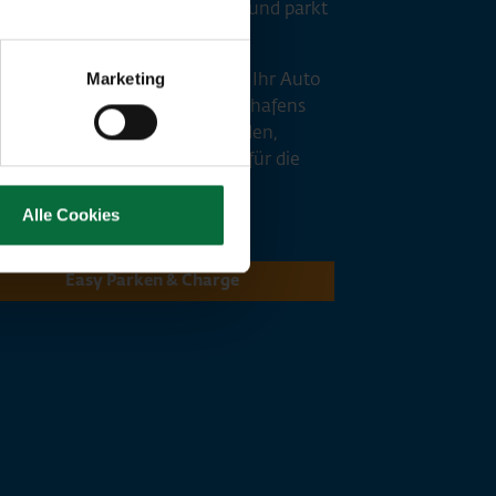
chultes Personal Ihr Fahrzeug und parkt
im entsprechenden Bereich.
en Tag vor Ihrer Rückkehr wird Ihr Auto
Marketing
der Schnellladestation des Flughafens
n von uns vollständig aufgeladen,
ass es bei Ihrer Ankunft bereit für die
terfahrt ist.
Alle Cookies
Easy Parken & Charge