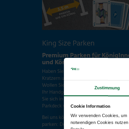
King Size Parken
Premium Parken für KönigInn
und Könige
Haben Sie die Nase voll von lästigen
Kratzern und unnötigen Parkschäden?
Wollen Sie zu Reisebeginn Ihren Koffer 
Zustimmung
Ihr Handgepäck bequem ausladen? Fühl
Sie sich in einem hell beleuchteten
Parkdeck wohler?
Cookie Information
Wir verwenden Cookies, um Ih
Bei uns können Sie ab sofort königlich
notwendigen Cookies nutzen 
parken: Denn der Flughafen Wien bietet