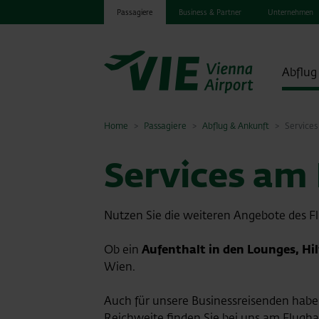
Passagiere
Business & Partner
Unternehmen
Abflug
Home
Passagiere
Abflug & Ankunft
Service
Services am
Nutzen Sie die weiteren Angebote des F
Ob ein
Aufenthalt in den Lounges, Hi
Wien.
Auch für unsere Businessreisenden hab
Reichweite finden Sie bei uns am Flugh