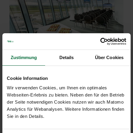
Flexible Gestaltung
Zustimmung
Details
Über Cookies
Die Veranstaltungsfläche auf Level²² kann für
unterschiedliche Events und Settings genutzt
Cookie Information
werden. Pressekonferenzen und Medientermine
Wir verwenden Cookies, um Ihnen ein optimales
finden hier ebenso statt wie exklusive Gala-Dinner
Webseiten-Erlebnis zu bieten. Neben den für den Betrieb
oder Konferenzen.
der Seite notwendigen Cookies nutzen wir auch Matomo
Unser Team unterstützt Sie gerne bei der
Analytics für Webanalysen. Weitere Informationen finden
detaillierten Planung für Ihr unvergessliches Event.
Sie in den Details.