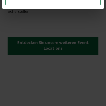
Mit unserem bewährten Catering-Partner können
wir die hochwertige Versorgung Ihrer Gäste
sicherstellen.
Entdecken Sie unsere weiteren Event
Locations