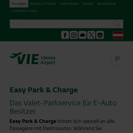
Passagiere
Business & Partner
Unternehmen
Karriere
Besucherwelt
Conference Center
Suche
suchen
Deu
Facebook
Instagram
Podcast
X
Youtube
Hau
Easy Park & Charge
Das Valet-Parkservice für E-Auto
Besitzer
Easy Park & Charge
richtet sich speziell an alle
Passagiere mit Elektroautos. Während Sie