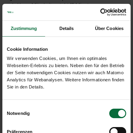
ab. Unser Mitarbeiter steht 15 Minuten vor
gebuchter Einfahrtszeit am Übergabeort für Sie
bereit.
Er übernimmt Ihren Autoschlüssel und das
Parkticket. Nachdem Sie den Übernahmeschein
Zustimmung
Details
Über Cookies
unterschrieben haben, können Sie sofort zum Check-In
oder Gate gehen.
Cookie Information
Sollte der Easy Parking Container nicht besetzt
Wir verwenden Cookies, um Ihnen ein optimales
sein, nutzen Sie den Self-Check-In am
Webseiten-Erlebnis zu bieten. Neben den für den Betrieb
Schlüsselautomaten direkt neben dem Container.
der Seite notwendigen Cookies nutzen wir auch Matomo
Geben Sie am Bildschirm Ihre Buchungsreferenz ein
Analytics für Webanalysen. Weitere Informationen finden
und folgen Sie den weiteren Anweisungen. Sie
Sie in den Details.
erhalten eine Bestätigungsmail nach Einlagerung
des Autoschlüssels und Parktickets.
Einwilligungsauswahl
Bei weiteren Fragen, rufen Sie bitte + 43-660-8934-
Notwendig
120 an.
Präferenzen