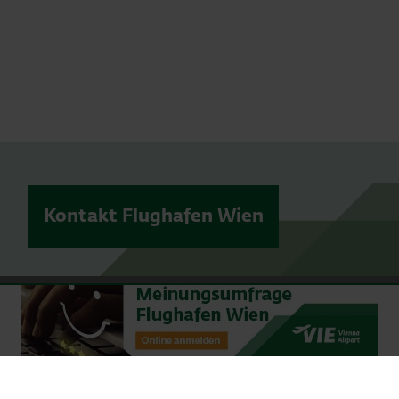
Kontakt Flughafen Wien
© 2026 Vienna Airport
Sitemap
Website-Nutzungsbedingungen
Vertragsbestimmungen
Impressum
Datenschutzerklärung
Zivilflugplatz-Benützungsbedingungen
Brandschutzleistungen