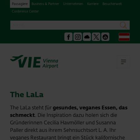
Passagiere
Business & Partner
Unternehmen
Karriere
Besucherwelt
Conference Center
Suche
suchen
Deu
Facebook
Instagram
Podcast
X
Youtube
Hau
The LaLa
The LaLa steht für
gesundes, veganes Essen, das
schmeckt
. Die Inspiration dazu holen sich die
Gründerinnen Cecilia Havmöller und Susanna
Paller direkt aus ihrem Sehnsuchtsort L. A. Ihr
veganes Restaurant bringt ein Stück kalifornische