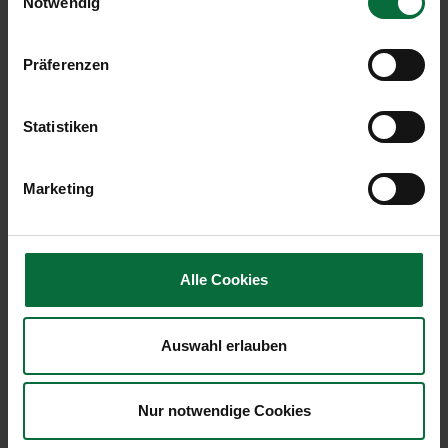
Notwendig
Plaza
|
F Gates
Präferenzen
Kontakt
Telefon:
+43 660 9195991
Email:
fresh@the-lala.com
Statistiken
Website:
www.the-lala.com/
Marketing
Sortiment
Gebäck
Kalte Getränke
Alle Cookies
Kalte Snacks
Kalte Speisen
Salate
Auswahl erlauben
Smoothies
Süßspeisen
Nur notwendige Cookies