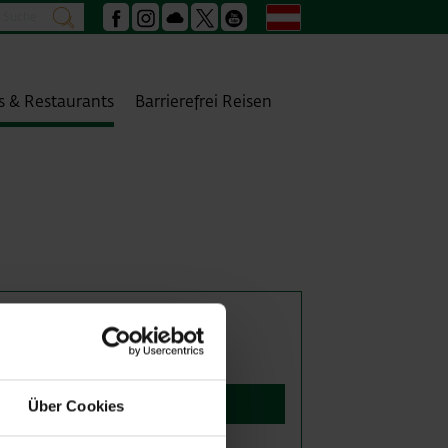
Suche
Deutsch
suchen
Facebook
Instagram
Podcast
X
Youtube
s & Restaurants
Barrierefrei Reisen
auf Plan anzeigen
Über Cookies