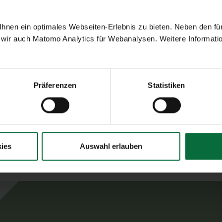
Sortiment
kunst mit über die
Kaffee
nen ein optimales Webseiten-Erlebnis zu bieten. Neben den für
Kalte Getränke
wir auch Matomo Analytics für Webanalysen. Weitere Informatio
Visa, Mastercard, Diners
Süßspeisen
Tee
Präferenzen
Statistiken
ies
Auswahl erlauben