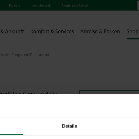
Karriere
Besucherwelt
Conference Center
 & Ankunft
Komfort & Services
Anreise & Parken
Shop
ilseite Shops und Restaurants
iserlichen Genuss mit der
en Kaiserschmarren, der
Kontakt
er serviert wird – auf
fee.
edlen Schokoladen und
Details
ringsel oder Souvenir.