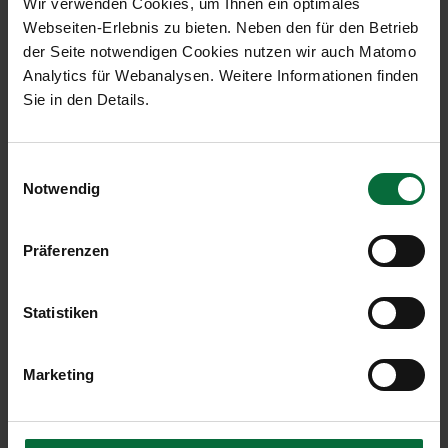
Wir verwenden Cookies, um Ihnen ein optimales
Webseiten-Erlebnis zu bieten. Neben den für den Betrieb
Archiv
der Seite notwendigen Cookies nutzen wir auch Matomo
Analytics für Webanalysen. Weitere Informationen finden
Archiv 2024
Sie in den Details.
Open
Archiv 2023
Open
Einwilligungsauswahl
Archiv 2022
Notwendig
Open
Archiv 2020
Präferenzen
Open
Archiv 2019
Open
Statistiken
Archiv 2017
Open
Archiv 2016
Marketing
Open
Archiv 2015
Open