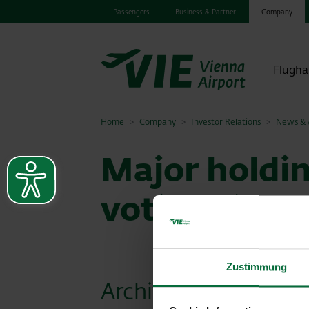
Passengers
Business & Partner
Company
Flugha
Home
Company
Investor Relations
News & A
Major holdin
voting right
Zustimmung
Archiv