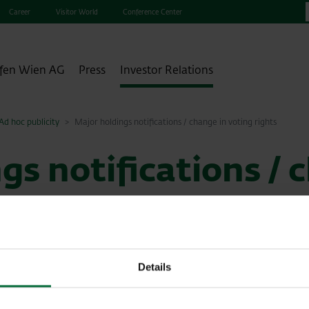
Career
Visitor World
Conference Center
fen Wien AG
Press
Investor Relations
d hoc publicity
Major holdings notifications / change in voting rights
gs notifications / 
s
Details