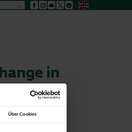
Search
English
search
Facebook
Instagram
Podcast
X
Youtube
change in
Über Cookies