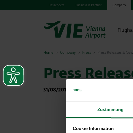
Passengers
Business & Partner
Company
Flugha
Home
Company
Press
Press Releases & Ne
Press Relea
31/08/2012
|
Press releases
Zustimmung
Cookie Information