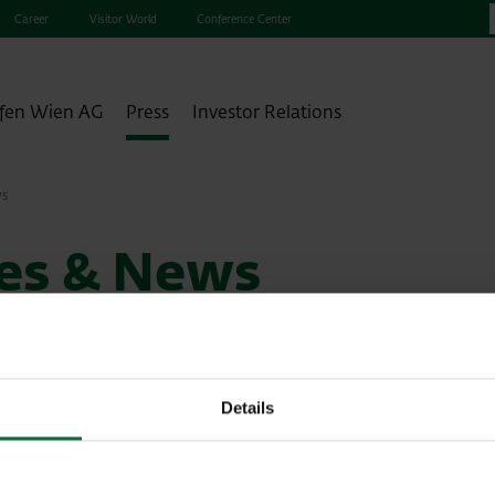
Career
Visitor World
Conference Center
fen Wien AG
Press
Investor Relations
ws
ses & News
Details