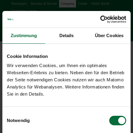
Passengers
Business & Partner
Company
Career
Visitor World
Conference Center
Search
search
Engl
Facebook
Instagram
Podcast
X
Youtube
Zustimmung
Details
Über Cookies
Ope
Cookie Information
Wir verwenden Cookies, um Ihnen ein optimales
Webseiten-Erlebnis zu bieten. Neben den für den Betrieb
der Seite notwendigen Cookies nutzen wir auch Matomo
Analytics für Webanalysen. Weitere Informationen finden
Press Releases & News
Sie in den Details.
17/09/2012
|
Press releases
Einwilligungsauswahl
Notwendig