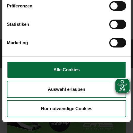
Präferenzen
Statistiken
Marketing
© 2026 Vienna Airport
Sitemap
Website Terms of Use
Imprint
Data protection policy
Contract
terms
Civil airport user conditions
Alle Cookies
Auswahl erlauben
Nur notwendige Cookies