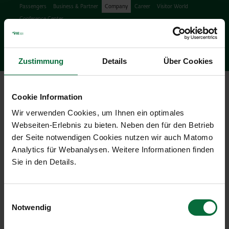
Passengers
Business & Partner
Company
Career
Visitor World
Conference Center
Search
search
Engl
Facebook
Instagram
Podcast
X
Youtube
Zustimmung
Details
Über Cookies
Ope
Cookie Information
Wir verwenden Cookies, um Ihnen ein optimales
Webseiten-Erlebnis zu bieten. Neben den für den Betrieb
der Seite notwendigen Cookies nutzen wir auch Matomo
Analytics für Webanalysen. Weitere Informationen finden
Press Releases & News
Sie in den Details.
27/10/2012
|
Press releases
Einwilligungsauswahl
Notwendig