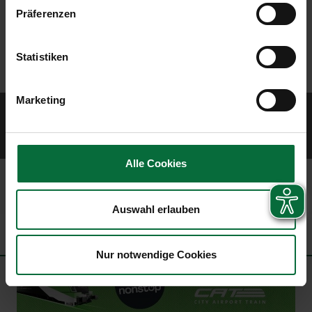
Präferenzen
Statistiken
Marketing
© 2026 Vienna Airport
Sitemap
Website Terms of Use
Imprint
Data protection policy
Contract
terms
Civil airport user conditions
Alle Cookies
Auswahl erlauben
Nur notwendige Cookies