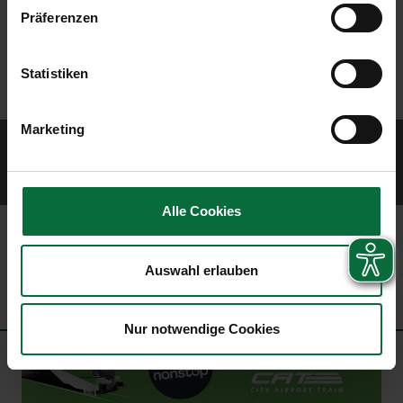
Präferenzen
Statistiken
Marketing
© 2026 Vienna Airport
Sitemap
Website Terms of Use
Imprint
Data protection policy
Contract
terms
Civil airport user conditions
Alle Cookies
Auswahl erlauben
Nur notwendige Cookies