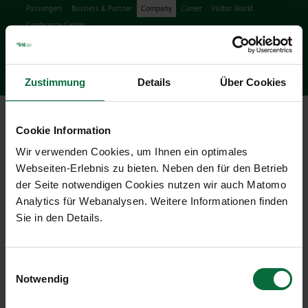
Passengers
Business & Partner
Company
Career
Visitor World
Conference Center
Search
search
Engl
Facebook
Instagram
Podcast
X
Youtube
Zustimmung
Details
Über Cookies
Ope
Cookie Information
Wir verwenden Cookies, um Ihnen ein optimales
Webseiten-Erlebnis zu bieten. Neben den für den Betrieb
der Seite notwendigen Cookies nutzen wir auch Matomo
Analytics für Webanalysen. Weitere Informationen finden
Press Releases & News
Sie in den Details.
04/06/2013
|
Press releases
Einwilligungsauswahl
Notwendig