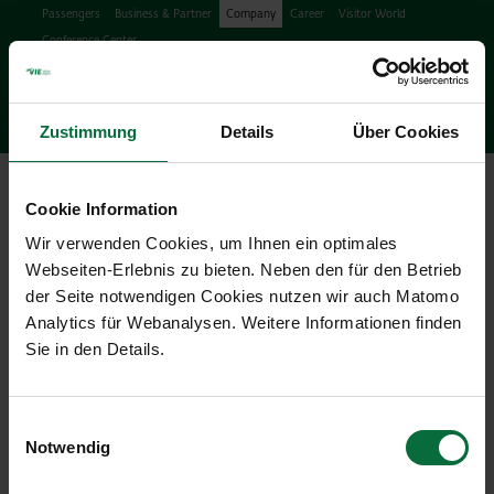
Passengers
Business & Partner
Company
Career
Visitor World
Conference Center
Search
search
Engl
Facebook
Instagram
Podcast
X
Youtube
Zustimmung
Details
Über Cookies
Ope
Cookie Information
Wir verwenden Cookies, um Ihnen ein optimales
Webseiten-Erlebnis zu bieten. Neben den für den Betrieb
der Seite notwendigen Cookies nutzen wir auch Matomo
Analytics für Webanalysen. Weitere Informationen finden
Press Releases & News
Sie in den Details.
14/02/2017
|
Press releases
Einwilligungsauswahl
Download PDF deutsch
Notwendig