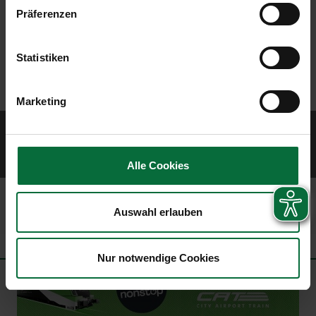
Präferenzen
Statistiken
Marketing
© 2026 Vienna Airport
Sitemap
Website Terms of Use
Imprint
Data protection policy
Contract
terms
Civil airport user conditions
Alle Cookies
Auswahl erlauben
Nur notwendige Cookies