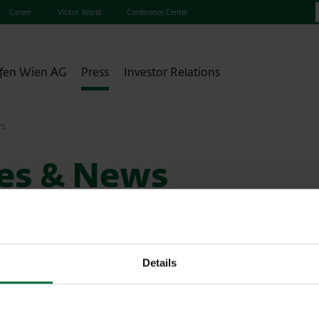
Career
Visitor World
Conference Center
fen Wien AG
Press
Investor Relations
ws
ses & News
Details