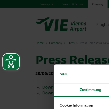
Passengers
Business & Partner
Company
Flugha
Home
Company
Press
Press Releases & Ne
Press Relea
28/06/2017
|
Press releases
Download PDF
Zustimmung
Download Image
Cookie Information