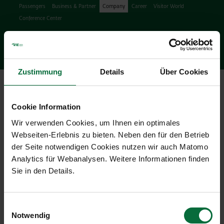
Passengers
Business & Partner
Company
Career
Visitor World
Conference Center
Search
search
Engl
Facebook
Instagram
Podcast
X
Youtube
Zustimmung
Details
Über Cookies
Ope
Cookie Information
Wir verwenden Cookies, um Ihnen ein optimales
Webseiten-Erlebnis zu bieten. Neben den für den Betrieb
der Seite notwendigen Cookies nutzen wir auch Matomo
Press Releases & News
Analytics für Webanalysen. Weitere Informationen finden
Sie in den Details.
10/03/2024
|
Press releases
Einwilligungsauswahl
Notwendig