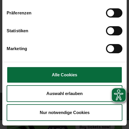
Präferenzen
Statistiken
Marketing
Alle Cookies
Auswahl erlauben
© 2026 Vienna Airport
Sitemap
Website Terms of Use
Imprint
Data protection policy
Contract
Nur notwendige Cookies
terms
Civil airport user conditions