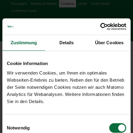
Passengers
Business & Partner
Company
Career
Visitor World
Conference Center
Search
search
Engl
Facebook
Instagram
Podcast
X
Youtube
Zustimmung
Details
Über Cookies
Ope
Cookie Information
Wir verwenden Cookies, um Ihnen ein optimales
Webseiten-Erlebnis zu bieten. Neben den für den Betrieb
der Seite notwendigen Cookies nutzen wir auch Matomo
Press Releases & News
Analytics für Webanalysen. Weitere Informationen finden
Sie in den Details.
28/07/2024
|
Press releases
Presseinformation
Einwilligungsauswahl
Deutsch
Notwendig