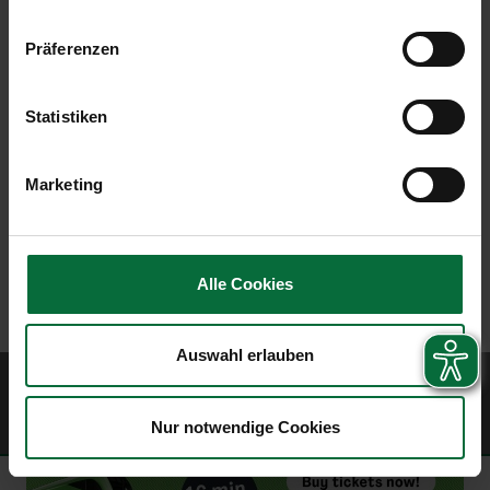
Download
Image
Präferenzen
Statistiken
Marketing
Alle Cookies
Auswahl erlauben
© 2026 Vienna Airport
Sitemap
Website Terms of Use
Imprint
Data protection policy
Contract
Nur notwendige Cookies
terms
Civil airport user conditions