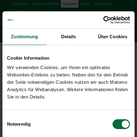
Passengers
Business & Partner
Company
Career
Visitor World
Conference Center
Search
search
Engl
Facebook
Instagram
Podcast
X
Youtube
Zustimmung
Details
Über Cookies
Ope
Cookie Information
Wir verwenden Cookies, um Ihnen ein optimales
Webseiten-Erlebnis zu bieten. Neben den für den Betrieb
der Seite notwendigen Cookies nutzen wir auch Matomo
Analytics für Webanalysen. Weitere Informationen finden
Press Releases & News
Sie in den Details.
07/11/2024
|
Press releases
Einwilligungsauswahl
PDF Deutsch
Notwendig