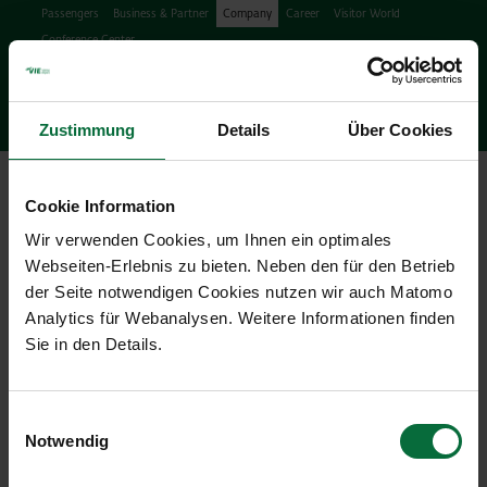
Passengers
Business & Partner
Company
Career
Visitor World
Conference Center
Search
search
Engl
Facebook
Instagram
Podcast
X
Youtube
Zustimmung
Details
Über Cookies
Ope
Cookie Information
Wir verwenden Cookies, um Ihnen ein optimales
Webseiten-Erlebnis zu bieten. Neben den für den Betrieb
der Seite notwendigen Cookies nutzen wir auch Matomo
Analytics für Webanalysen. Weitere Informationen finden
Press Releases & News
Sie in den Details.
21/12/2024
|
Press releases
Einwilligungsauswahl
PDF Deutsch
Notwendig