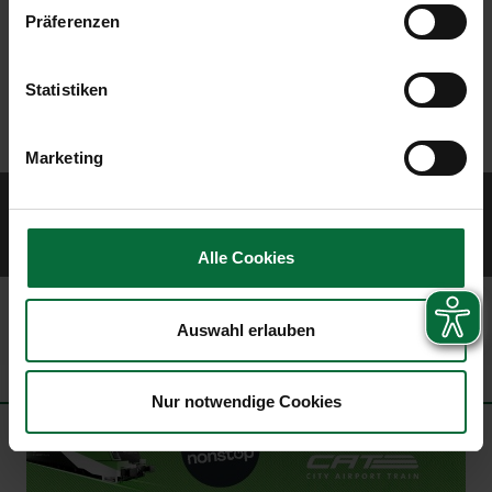
Präferenzen
Statistiken
Marketing
© 2026 Vienna Airport
Sitemap
Website Terms of Use
Imprint
Data protection policy
Contract
terms
Civil airport user conditions
Alle Cookies
Auswahl erlauben
Nur notwendige Cookies