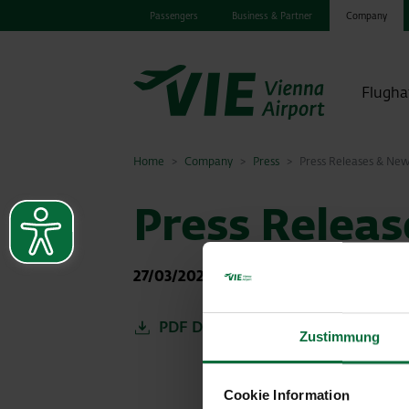
Passengers
Business & Partner
Company
Flugha
Home
Company
Press
Press Releases & Ne
Press Relea
27/03/2025
|
Press releases
PDF Deutsch
Zustimmung
Cookie Information