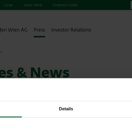
Career
Visitor World
Conference Center
fen Wien AG
Press
Investor Relations
ws
ses & News
Details