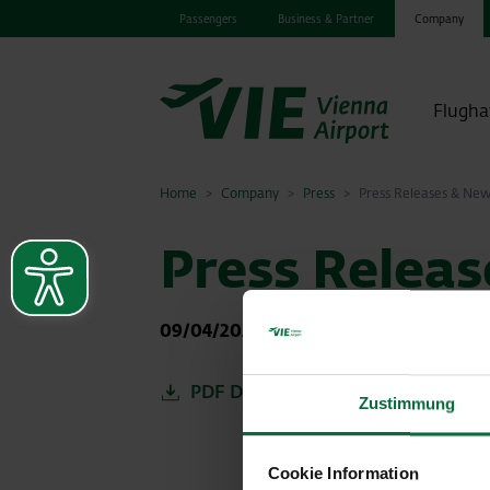
Passengers
Business & Partner
Company
Flugha
Home
Company
Press
Press Releases & Ne
Press Relea
09/04/2025
|
Press releases
PDF Deutsch
Zustimmung
Cookie Information