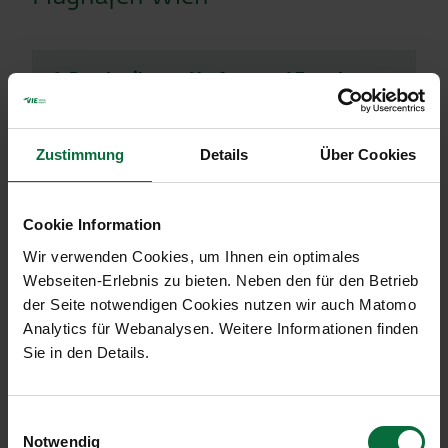
1. Beschreibung, Umfang und Zweck
der Datenverarbeitung
Zustimmung
Details
Über Cookies
2. Rechtsgrundlage für die
Datenverarbeitung
Cookie Information
3. Empfänger
Wir verwenden Cookies, um Ihnen ein optimales
Webseiten-Erlebnis zu bieten. Neben den für den Betrieb
4. Aufbewahrungsdauer
der Seite notwendigen Cookies nutzen wir auch Matomo
Analytics für Webanalysen. Weitere Informationen finden
Sie in den Details.
Einwilligungsauswahl
Notwendig