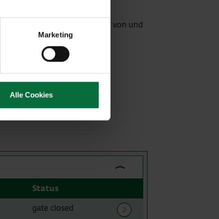
CAT Website
ier
r S7 oder Railjet-Verbindungen von und
Marketing
Alle Cookies
Details
Status
Fluginfo
gate closed