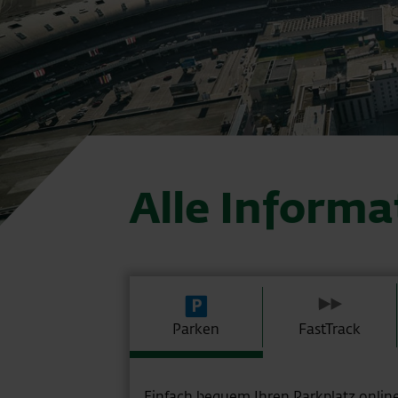
Alle Informa
Parken
FastTrack
Einfach bequem Ihren Parkplatz online