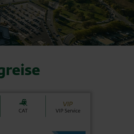
greise
CAT
VIP Service