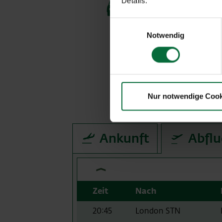
Details.
Einwilligungsauswahl
Notwendig
A
Nur notwendige Cook
Ankunft
Abflu
Zeit
Nach
20:45
London STN