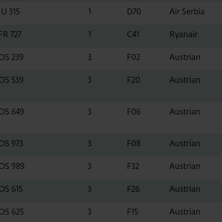
JU 315
1
D70
Air Serbia
FR 727
1
C41
Ryanair
OS 239
3
F02
Austrian
OS 539
3
F20
Austrian
OS 649
3
F06
Austrian
OS 973
3
F08
Austrian
OS 989
3
F32
Austrian
OS 615
3
F26
Austrian
OS 625
3
F15
Austrian