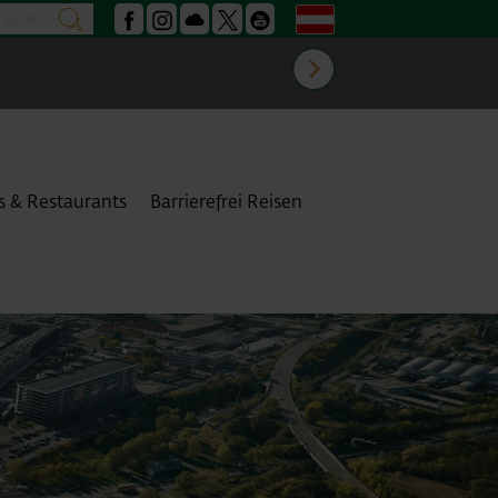
Suche
Deutsch
suchen
Facebook
Instagram
Podcast
X
Youtube
mehr Information
s & Restaurants
Barrierefrei Reisen