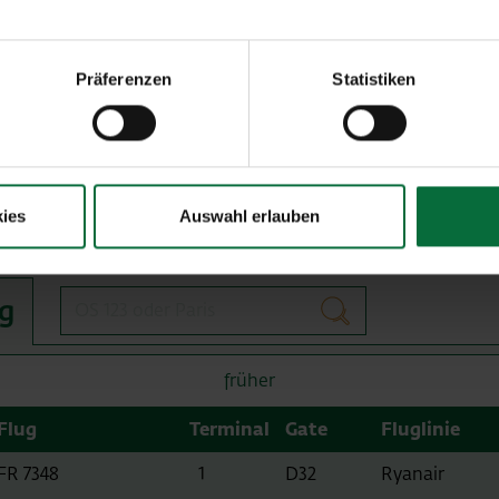
Alle Informationen zu
City Airport Train
finden Sie unter
Informationen zu der Buslinie Vienna Airport Lines gibt es
h
Aktuelle Informationen zu Schnellbahnverbindungen mit de
Präferenzen
Statistiken
nach Wien finden Sie auf der
Website der ÖBB
nreise
ies
Auswahl erlauben
Flugsuche
g
suchen
früher
Flug
Terminal
Gate
Fluglinie
FR 7348
1
D32
Ryanair