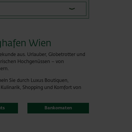
ghafen Wien
 Sekunde aus. Urlauber, Globetrotter und
narischen Hochgenüssen – von
kern.
meln Sie durch Luxus Boutiquen,
 Kulinarik, Shopping und Komfort von
nts
Bankomaten