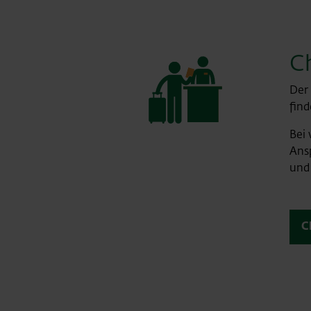
C
Der 
fin
Bei 
Ans
und
C