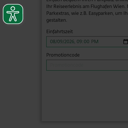
Ihr Reiseerlebnis am Flughafen Wien. 
Parkextras, wie z.B. Easyparken, um 
gestalten.
Einfahrtszeit
Promotioncode