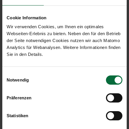
und Gastronomie werten den Arbeitsplatz am
Flughafen Wien weiter auf.
Cookie Information
Dafür wurden wir beim Office of the Year Award in
Wir verwenden Cookies, um Ihnen ein optimales
der Kategorie Coworking mit dem 3. Platz
Webseiten-Erlebnis zu bieten. Neben den für den Betrieb
ausgezeichnet.
der Seite notwendigen Cookies nutzen wir auch Matomo
Analytics für Webanalysen. Weitere Informationen finden
Sie in den Details.
Mehr Infos zum Coworking Space
Einwilligungsauswahl
Notwendig
Präferenzen
Services & Partner
Statistiken