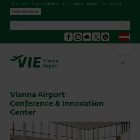
Passagiere
Business & Partner
Unternehmen
Karriere
Besucherwelt
Conference Center
Suche
suchen
Deu
Facebook
Instagram
Podcast
X
Youtube
Hau
Vienna Airport
Conference & Innovation
Center