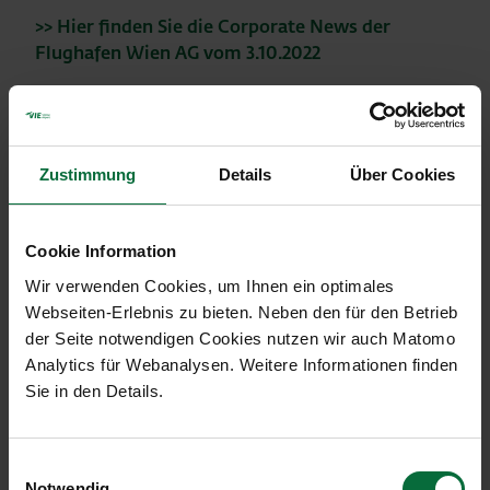
>> Hier finden Sie die Corporate News der
Flughafen Wien AG vom 3.10.2022
>> Hier finden Sie die Presseaussendung der
Flughafen Wien AG vom 24.1.2023
>> Hier finden Sie die Corporate News der
Zustimmung
Details
Über Cookies
Flughafen Wien AG vom 10.2.2023
(PDF,
Presseaussendung von IFM Investors
Cookie Information
0.19
vom 6. Juli 2022 zum Teilangebot
Wir verwenden Cookies, um Ihnen ein optimales
MB)
Webseiten-Erlebnis zu bieten. Neben den für den Betrieb
Presseaussendung von IFM Investors
(PDF,
der Seite notwendigen Cookies nutzen wir auch Matomo
vom 26. September 2022 zum
0.24
Analytics für Webanalysen. Weitere Informationen finden
Teilangebot
MB)
Sie in den Details.
Presseaussendung von IFM Investors
(PDF,
vom 10. Oktober 2022 zur
0.21
Einwilligungsauswahl
Ergebnisveröffentlichung
MB)
Notwendig