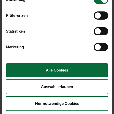
Presseaussendung von IFM Investors
(PDF,
vom 18. November 2022 zum
0.22
Präferenzen
Genehmigungsverfahren
MB)
Presseaussendung von IFM Investors
(PDF,
Statistiken
vom 24. Jänner 2023 zur Genehmigung
0.23
des Aktienerwerbs
MB)
Marketing
Die Informationen auf dieser Seite werden
kontinuierlich ergänzt, sobald die Unterlagen
vorliegen.
Alle Cookies
Angebot
Auswahl erlauben
Änderung/Verbesserung des Angebots
Nur notwendige Cookies
Ergebnisbekanntmachung