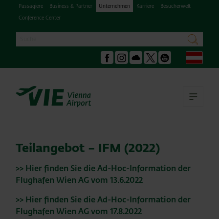
Passagiere
Business & Partner
Unternehmen
Karriere
Besucherwelt
Conference Center
Suche
suchen
Deu
Facebook
Instagram
Podcast
X
Youtube
Hau
Teilangebot – IFM (2022)
>> Hier finden Sie die Ad-Hoc-Information der
Flughafen Wien AG vom 13.6.2022
>> Hier finden Sie die Ad-Hoc-Information der
Flughafen Wien AG vom 17.8.2022