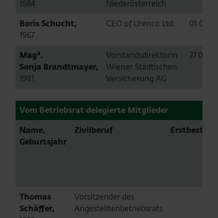
1984
Niederösterreich
Boris Schucht,
CEO of Urenco Ltd
01.01.20
1967
a
Mag
.
Vorstandsdirektorin
27.05.2
Sonja
Brandtmayer,
Wiener Städtischen
1981
Versicherung AG
Vom Betriebsrat delegierte Mitglieder
Name,
Zivilberuf
Erstbestell
Geburtsjahr
Thomas
Vorsitzender des
Schäffer,
Angestelltenbetriebsrats