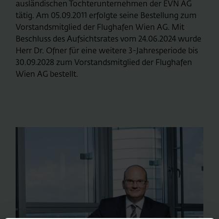
ausländischen Tochterunternehmen der EVN AG
tätig. Am 05.09.2011 erfolgte seine Bestellung zum
Vorstandsmitglied der Flughafen Wien AG. Mit
Beschluss des Aufsichtsrates vom 24.06.2024 wurde
Herr Dr. Ofner für eine weitere 3-Jahresperiode bis
30.09.2028 zum Vorstandsmitglied der Flughafen
Wien AG bestellt.