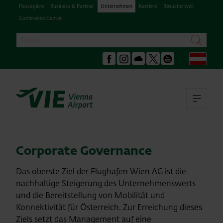
Passagiere
Business & Partner
Unternehmen
Karriere
Besucherwelt
Conference Center
Suche
suchen
Deu
Facebook
Instagram
Podcast
X
Youtube
Hau
Corporate Governance
Das oberste Ziel der Flughafen Wien AG ist die
nachhaltige Steigerung des Unternehmenswerts
und die Bereitstellung von Mobilität und
Konnektivität für Österreich. Zur Erreichung dieses
Ziels setzt das Management auf eine