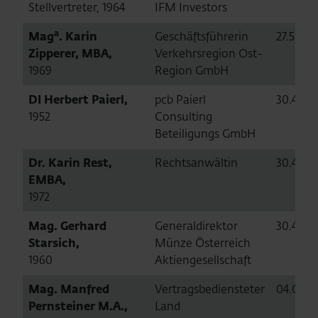
Stellvertreter, 1964
IFM Investors
a
Mag
. Karin
Geschäftsführerin
27.5.202
Zipperer, MBA,
Verkehrsregion Ost-
1969
Region GmbH
DI Herbert Paierl,
pcb Paierl
30.4.201
1952
Consulting
Beteiligungs GmbH
Dr. Karin Rest,
Rechtsanwältin
30.4.201
EMBA,
1972
Mag. Gerhard
Generaldirektor
30.4.201
Starsich,
Münze Österreich
1960
Aktiengesellschaft
Mag. Manfred
Vertragsbediensteter
04.09.2
Pernsteiner M.A.,
Land