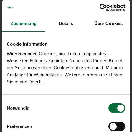
Zustimmung
Details
Über Cookies
Cookie Information
Wir verwenden Cookies, um Ihnen ein optimales
Webseiten-Erlebnis zu bieten. Neben den für den Betrieb
der Seite notwendigen Cookies nutzen wir auch Matomo
Vorstandsmitglied Mag. Julian Jäger
Analytics für Webanalysen. Weitere Informationen finden
Sie in den Details.
Jahrgang 1971, hat das Studium der
Rechtswissenschaften an der Universität Wien
absolviert und ist bereits 2002 als Mitarbeiter der
Einwilligungsauswahl
Rechtsabteilung in die Flughafen Wien AG
Notwendig
eingetreten. Von 2004 bis 2006 übernahm Mag.
Jäger die Leitung der Abteilung Business
Präferenzen
Development im Bereich Airline und