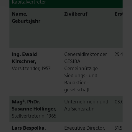
Kapitalvertreter
Name,
Zivilberuf
Erstbe
Geburtsjahr
Ing. Ewald
Generaldirektor der
29.4.201
Kirschner,
GESIBA
Vorsitzender, 1957
Gemeinnützige
Siedlungs- und
Bauaktien-
gesellschaft
a
Mag
. PhDr.
Unternehmerin und
03.05.2
Susanne Höllinger,
Aufsichtsrätin
Stellvertreterin, 1965
Lars Bespolka,
Executive Director,
31.5.201