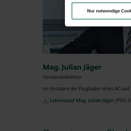
Nur notwendige Cook
Mag. Julian Jäger
Vorstandsdirektor
Im Vorstand der Flughafen Wien AG seit
Lebenslauf Mag. Julian Jäger
(PDF, 