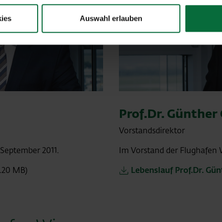
ies
Auswahl erlauben
Prof.Dr. Günther
Vorstandsdirektor
 September 2011.
Im Vorstand der Flughafen 
0.20 MB)
Lebenslauf Prof.Dr. Gün