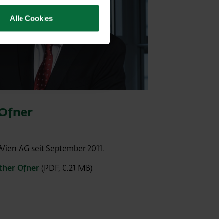
Alle Cookies
 Ofner
Wien AG seit September 2011.
ther Ofner
(PDF, 0.21 MB)