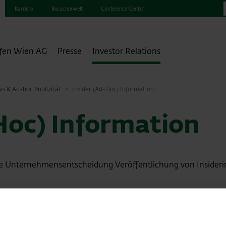
Karriere
Besucherwelt
Conference Center
fen Wien AG
Presse
Investor Relations
s & Ad-hoc Publizität
Insider (Ad-Hoc) Information
Hoc) Information
he Unternehmensentscheidung Veröffentlichung von Insider