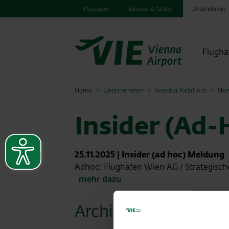
Passagiere
Business & Partner
Unternehmen
Flugha
Home
Unternehmen
Investor Relations
New
Insider (Ad-
25.11.2025
|
Insider (ad hoc) Meldung
Adhoc: Flughafen Wien AG / Strategisc
mehr dazu
Archiv