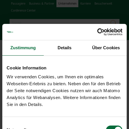
Passagiere
Business & Partner
Unternehmen
Karriere
Besucherwelt
Conference Center
Suche
suchen
Deu
Facebook
Instagram
Podcast
X
Youtube
Zustimmung
Details
Über Cookies
Hau
Cookie Information
Wir verwenden Cookies, um Ihnen ein optimales
Webseiten-Erlebnis zu bieten. Neben den für den Betrieb
IR - News
der Seite notwendigen Cookies nutzen wir auch Matomo
Analytics für Webanalysen. Weitere Informationen finden
13.12.2013
|
IR-News
Sie in den Details.
Flughafen Wien AG: Bekanntmachung gemäß
§ 91 Börsegesetz
Einwilligungsauswahl