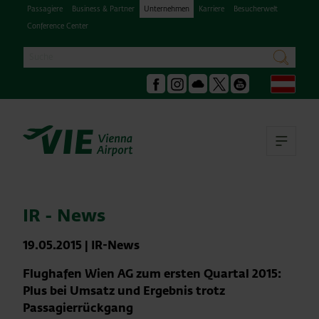
Passagiere
Business & Partner
Unternehmen
Karriere
Besucherwelt
Conference Center
Suche
suchen
Deu
Facebook
Instagram
Podcast
X
Youtube
Hau
IR - News
19.05.2015
|
IR-News
Flughafen Wien AG zum ersten Quartal 2015:
Plus bei Umsatz und Ergebnis trotz
Passagierrückgang