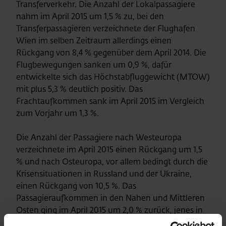
Transferverkehr. Die Anzahl der Lokalpassagiere
nahm im April 2015 um 1,5 % zu, bei den
Transferpassagieren verzeichnete der Flughafen
Wien im selben Zeitraum allerdings einen
Rückgang von 8,4 % gegenüber dem April 2014. Die
Flugbewegungen sanken um 0,9 %, dafür
entwickelte sich das Höchstabfluggewicht (MTOW)
mit plus 5,3 % deutlich positiv. Das
Frachtaufkommen sank im April 2015 im Vergleich
zum Vorjahr um 1,3 %.
Die Anzahl der Passagiere nach Westeuropa
verzeichnete im April 2015 einen Rückgang um 1,5
% und nach Osteuropa, vor allem bedingt durch die
Krisensituationen in Russland und der Ukraine,
einen Rückgang von 10,5 %. Das
Passagieraufkommen in den Nahen und Mittleren
Osten ging im April 2015 um 2,0 % zurück, jenes in
den Fernen Osten sank um 1,2 %. Stark angestiegen