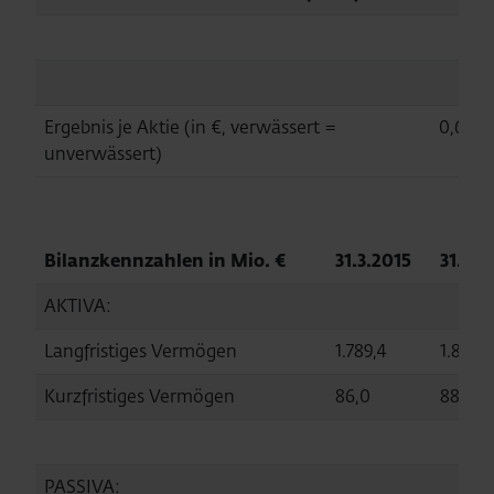
Ergebnis je Aktie (in €, verwässert =
0,67
unverwässert)
Bilanzkennzahlen in Mio. €
31.3.2015
31.12.
AKTIVA:
Langfristiges Vermögen
1.789,4
1.803,4
Kurzfristiges Vermögen
86,0
88,8
PASSIVA: