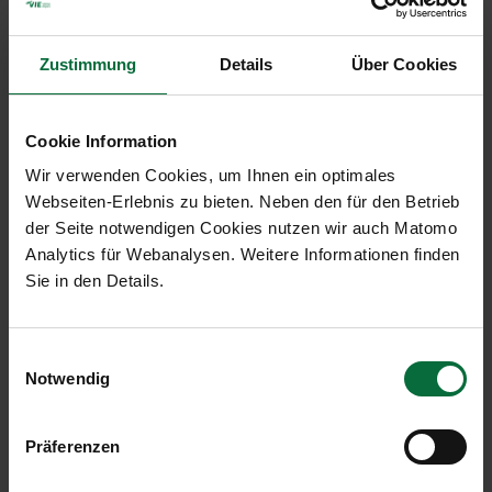
ist hingegen das Passagieraufkommen nach
Nordamerika mit plus 11,3 % und nach Afrika mit
Zustimmung
Details
Über Cookies
plus 30,3 %.
Gute Entwicklung der Beteiligungen Malta
Cookie Information
und Kosice
Gut haben sich auch die Auslandsbeteiligungen der
Wir verwenden Cookies, um Ihnen ein optimales
Flughafen Wien AG entwickelt: Malta Airport
Webseiten-Erlebnis zu bieten. Neben den für den Betrieb
verzeichnet ein kumuliertes Passagierwachstum
der Seite notwendigen Cookies nutzen wir auch Matomo
von Jänner bis April 2015 von 5,1 % auf 1.085.809
Analytics für Webanalysen. Weitere Informationen finden
Passagiere in den ersten vier Monaten. Der
Sie in den Details.
Flughafen Kosice konnte im selben Zeitraum die
Passagierentwicklung um 15,7 % auf 74.822
Einwilligungsauswahl
Passagiere steigern.
Notwendig
*Periodenergebnis nach nicht beherrschenden Anteilen
Präferenzen