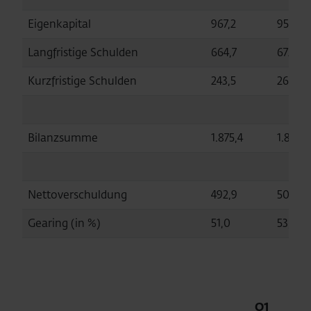
Eigenkapital
967,2
952,5
Langfristige Schulden
664,7
672,2
Kurzfristige Schulden
243,5
267,5
Bilanzsumme
1.875,4
1.892,2
Nettoverschuldung
492,9
506,2
Gearing (in %)
51,0
53,1
Q1