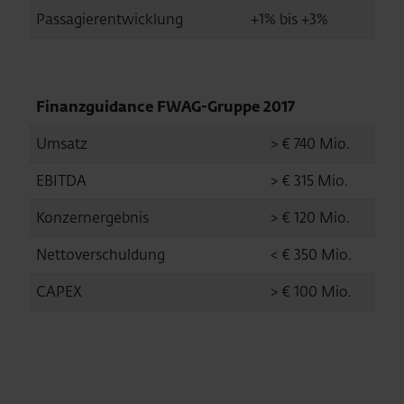
Passagierentwicklung
+1% bis +3%
0
Finanzguidance FWAG-Gruppe 2017
Umsatz
> € 740 Mio.
EBITDA
> € 315 Mio.
Konzernergebnis
> € 120 Mio.
Nettoverschuldung
< € 350 Mio.
CAPEX
> € 100 Mio.