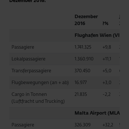
Dezember 2016:
Dezember
Jän
2016
?%
201
Flughafen Wien (VIE)
Passagiere
1.741.325
+9,8
23.3
Lokalpassagiere
1.360.910
+11,1
17.07
Transferpassagiere
370.450
+5,0
6.17
Flugbewegungen (an + ab)
16.977
+3,0
226.
Cargo in Tonnen
21.835
-2,2
282.
(Luftfracht und Trucking)
Malta Airport (MLA, vol
Passagiere
326.309
+32,2
5.08