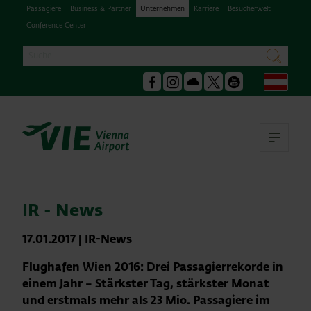
Passagiere
Business & Partner
Unternehmen
Karriere
Besucherwelt
Conference Center
Suche
suchen
Deu
Facebook
Instagram
Podcast
X
Youtube
Hau
IR - News
17.01.2017
|
IR-News
Flughafen Wien 2016: Drei Passagierrekorde in
einem Jahr – Stärkster Tag, stärkster Monat
und erstmals mehr als 23 Mio. Passagiere im