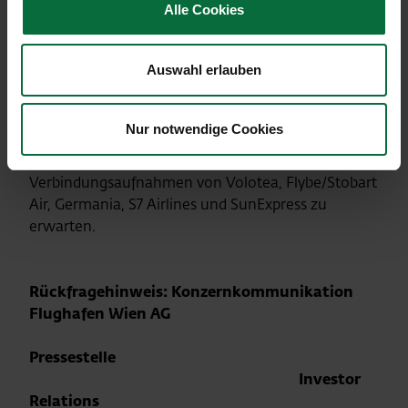
Für den Standort Wien erwartet der Flughafen
Alle Cookies
Wien für 2017 ein Passagierwachstum zwischen 0%
und +2%. Erste Impulse dafür sind aus heutiger
Auswahl erlauben
Sicht unter anderem durch neue
Streckenaufnahmen nach Los Angeles (US), Mahé
(SC), Burgas (BG) und Göteborg (SE) durch Austrian
Nur notwendige Cookies
Airlines, zu 19 Destinationen durch Eurowings
sowie durch Frequenzaufstockungen und neue
Verbindungsaufnahmen von Volotea, Flybe/Stobart
Air, Germania, S7 Airlines und SunExpress zu
erwarten.
Rückfragehinweis: Konzernkommunikation
Flughafen Wien AG
Pressestelle
Investor
Relations