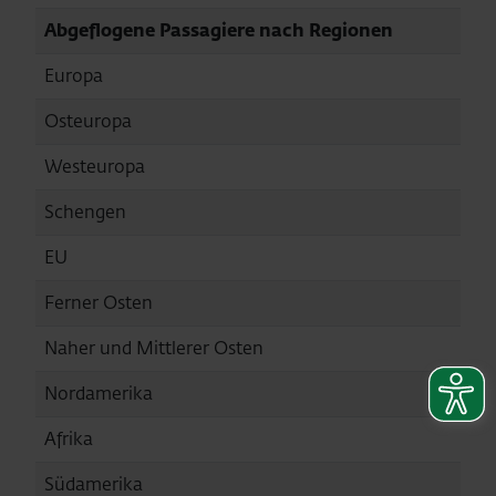
Abgeflogene Passagiere nach Regionen
Europa
10.
Osteuropa
1.9
Westeuropa
8.1
Schengen
7.2
EU
7.7
Ferner Osten
42
Naher und Mittlerer Osten
619
Nordamerika
333
Afrika
153
Südamerika
12.