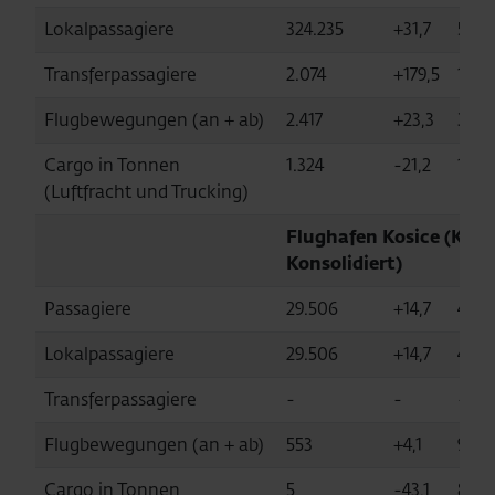
Lokalpassagiere
324.235
+31,7
5.06
Transferpassagiere
2.074
+179,5
11.6
Flugbewegungen (an + ab)
2.417
+23,3
35.8
Cargo in Tonnen
1.324
-21,2
14.2
(Luftfracht und Trucking)
Flughafen Kosice (KSC,
Konsolidiert)
Passagiere
29.506
+14,7
436.
Lokalpassagiere
29.506
+14,7
436.
Transferpassagiere
-
-
-
Flugbewegungen (an + ab)
553
+4,1
9.36
Cargo in Tonnen
5
-43,1
88