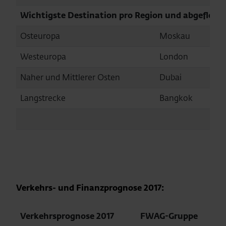
Wichtigste Destination pro Region und abgefloge
Osteuropa
Moskau
208
Westeuropa
London
604
Naher und Mittlerer Osten
Dubai
212
Langstrecke
Bangkok
110
Verkehrs- und Finanzprognose 2017:
Verkehrsprognose 2017
FWAG-Gruppe
F