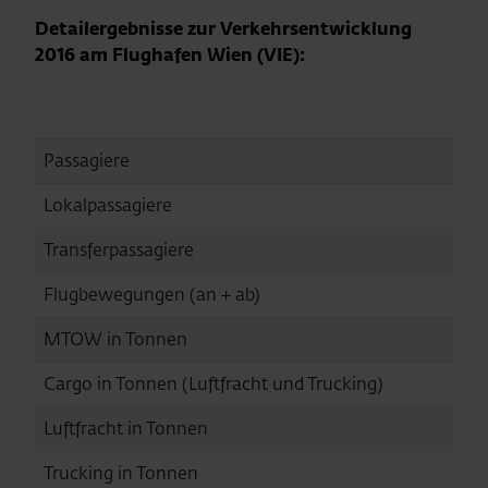
Detailergebnisse zur Verkehrsentwicklung
2016 am Flughafen Wien (VIE):
20
Passagiere
23.
Lokalpassagiere
17.
Transferpassagiere
6.1
Flugbewegungen (an + ab)
226
MTOW in Tonnen
8.6
Cargo in Tonnen (Luftfracht und Trucking)
282
Luftfracht in Tonnen
203
Trucking in Tonnen
79.