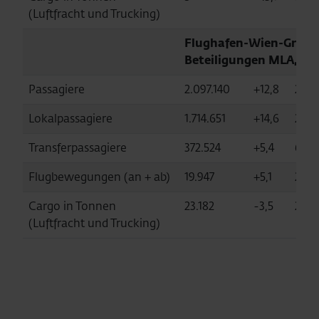
(Luftfracht und Trucking)
Flughafen-Wien-Gruppe 
Beteiligungen MLA, KS
Passagiere
2.097.140
+12,8
28.8
Lokalpassagiere
1.714.651
+14,6
22.5
Transferpassagiere
372.524
+5,4
6.18
Flugbewegungen (an + ab)
19.947
+5,1
271.
Cargo in Tonnen
23.182
-3,5
297.
(Luftfracht und Trucking)