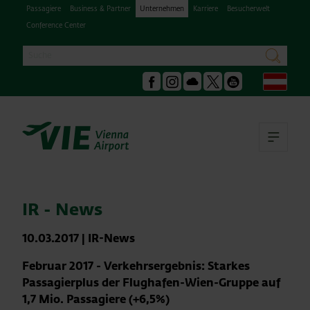
Passagiere
Business & Partner
Unternehmen
Karriere
Besucherwelt
Conference Center
Suche
suchen
Deu
Facebook
Instagram
Podcast
X
Youtube
Hau
IR - News
10.03.2017
|
IR-News
Februar 2017 - Verkehrsergebnis: Starkes
Passagierplus der Flughafen-Wien-Gruppe auf
1,7 Mio. Passagiere (+6,5%)