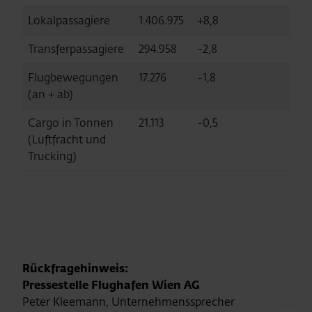
Lokalpassagiere
1.406.975
+8,8
2.8
Transferpassagiere
294.958
-2,8
648
Flugbewegungen
17.276
-1,8
35.
(an + ab)
Cargo in Tonnen
21.113
-0,5
41.
(Luftfracht und
Trucking)
Rückfragehinweis:
Pressestelle Flughafen Wien AG
Peter Kleemann, Unternehmenssprecher