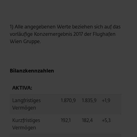
1) Alle angegebenen Werte beziehen sich auf das
vorläufige Konzernergebnis 2017 der Flughafen
Wien Gruppe.
Bilanzkennzahlen
AKTIVA:
Langfristiges
1.870,9
1.835,9
+1,9
Vermögen
Kurzfristiges
192,1
182,4
+5,3
Vermögen