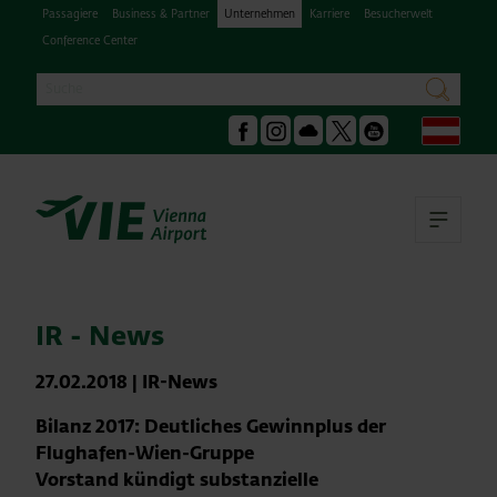
Passagiere
Business & Partner
Unternehmen
Karriere
Besucherwelt
Conference Center
Suche
suchen
Deu
Facebook
Instagram
Podcast
X
Youtube
Hau
IR - News
27.02.2018
|
IR-News
Bilanz 2017: Deutliches Gewinnplus der
Flughafen-Wien-Gruppe
Vorstand kündigt substanzielle