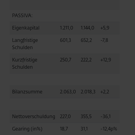
PASSIVA:
Eigenkapital
1.211,0
1.144,0
+5,9
Langfristige
601,3
652,2
-7,8
Schulden
Kurzfristige
250,7
222,2
+12,9
Schulden
Bilanzsumme
2.063,0
2.018,3
+2,2
Nettoverschuldung
227,0
355,5
-36,1
Gearing (in%)
18,7
31,1
-12,4p%