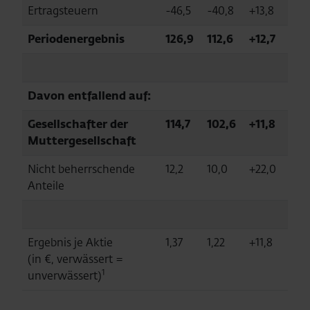
Ertragsteuern
-46,5
-40,8
+13,8
Periodenergebnis
126,9
112,6
+12,7
Davon entfallend auf:
Gesellschafter der
114,7
102,6
+11,8
Muttergesellschaft
Nicht beherrschende
12,2
10,0
+22,0
Anteile
Ergebnis je Aktie
1,37
1,22
+11,8
(in €, verwässert =
1
unverwässert)