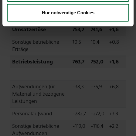
V. in
Nur notwendige Cookies
in € Mio.
2017
2016
%
Umsatzerlöse
753,2
741,6
+1,6
Sonstige betriebliche
10,5
10,4
+0,8
Erträge
Betriebsleistung
763,7
752,0
+1,6
Aufwendungen für
-38,3
-35,9
+6,8
Material und bezogene
Leistungen
Personalaufwand
-282,7
-272,0
+3,9
Sonstige betriebliche
-119,0
-116,4
+2,2
Aufwendungen