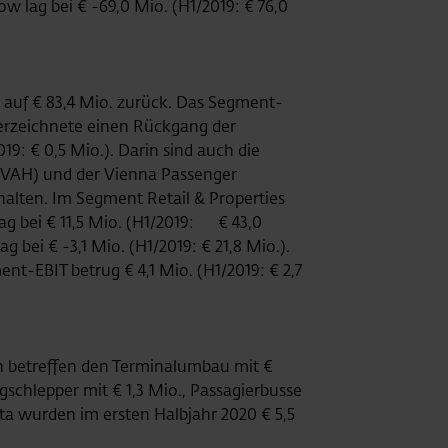
ow lag bei € -69,0 Mio. (H1/2019: € 76,0
auf € 83,4 Mio. zurück. Das Segment-
 verzeichnete einen Rückgang der
9: € 0,5 Mio.). Darin sind auch die
g (VAH) und der Vienna Passenger
halten. Im Segment Retail & Properties
g bei € 11,5 Mio. (H1/2019: € 43,0
bei € -3,1 Mio. (H1/2019: € 21,8 Mio.).
nt-EBIT betrug € 4,1 Mio. (H1/2019: € 2,7
en betreffen den Terminalumbau mit €
gschlepper mit € 1,3 Mio., Passagierbusse
lta wurden im ersten Halbjahr 2020 € 5,5