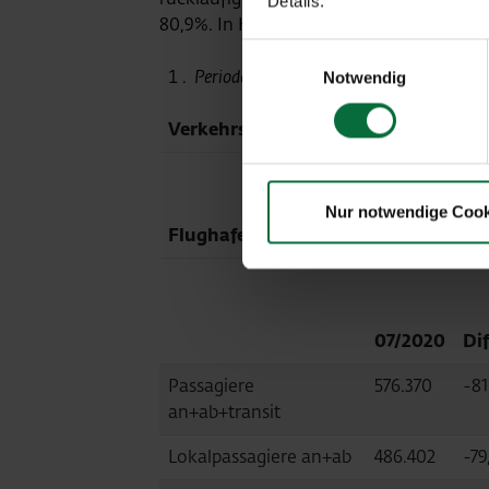
Details.
80,9%. In Kosice sank das Passagierau
Einwilligungsauswahl
Periodenergebnis vor nicht beherrschend
Notwendig
Verkehrsentwicklung
Nur notwendige Cook
Flughafen Wien (VIE)
07/2020
Di
Passagiere
576.370
-81
an+ab+transit
Lokalpassagiere an+ab
486.402
-79