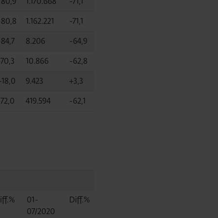
-80,9
1.170.668
-71,1
-80,8
1.162.221
-71,1
-84,7
8.206
-64,9
-70,3
10.866
-62,8
+18,0
9.423
+3,3
-72,0
419.594
-62,1
iff.%
01-
Diff.%
07/2020