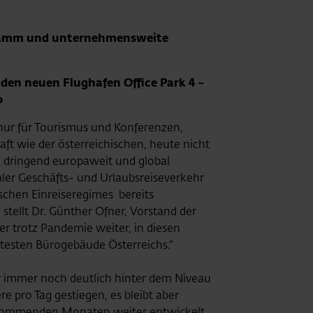
ogramm und unternehmensweite
 den neuen Flughafen Office Park 4 –
b
t nur für Tourismus und Konferenzen,
ft wie der österreichischen, heute nicht
d dringend europaweit und global
ler Geschäfts- und Urlaubsreiseverkehr
schen Einreiseregimes bereits
 stellt Dr. Günther Ofner, Vorstand der
er trotz Pandemie weiter, in diesen
ntesten Bürogebäude Österreichs.“
er immer noch deutlich hinter dem Niveau
e pro Tag gestiegen, es bleibt aber
n kommenden Monaten weiter entwickelt.