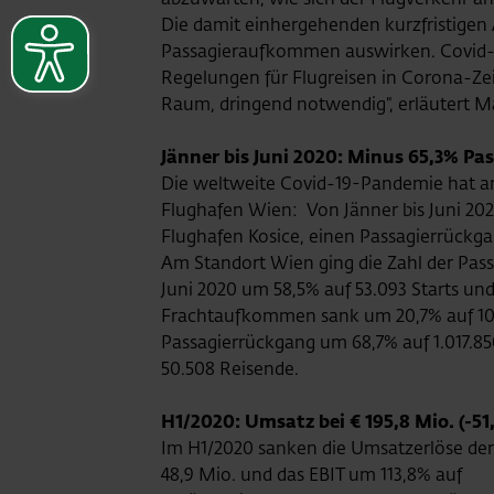
Die damit einhergehenden kurzfristige
Passagieraufkommen auswirken. Covid-19 
Regelungen für Flugreisen in Corona-Zei
Raum, dringend notwendig“, erläutert Ma
Jänner bis Juni 2020: Minus 65,3% P
Die weltweite Covid-19-Pandemie hat an
Flughafen Wien: Von Jänner bis Juni 20
Flughafen Kosice, einen Passagierrückg
Am Standort Wien ging die Zahl der Pas
Juni 2020 um 58,5% auf 53.093 Starts und
Frachtaufkommen sank um 20,7% auf 107.
Passagierrückgang um 68,7% auf 1.017.8
50.508 Reisende.
H1/2020: Umsatz bei € 195,8 Mio. (-5
Im H1/2020 sanken die Umsatzerlöse der
48,9 Mio. und das EBIT um 113,8% auf €