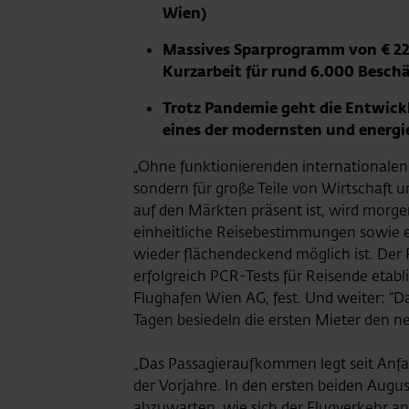
Wien)
Massives Sparprogramm von € 22
Kurzarbeit für rund 6.000 Beschä
Trotz Pandemie geht die Entwicklu
eines der modernsten und energie
„Ohne funktionierenden internationalen F
sondern für große Teile von Wirtschaft u
auf den Märkten präsent ist, wird morge
einheitliche Reisebestimmungen sowie e
wieder flächendeckend möglich ist. Der 
erfolgreich PCR-Tests für Reisende etabli
Flughafen Wien AG, fest. Und weiter: “D
Tagen besiedeln die ersten Mieter den n
„Das Passagieraufkommen legt seit Anfan
der Vorjahre. In den ersten beiden Augus
abzuwarten, wie sich der Flugverkehr a