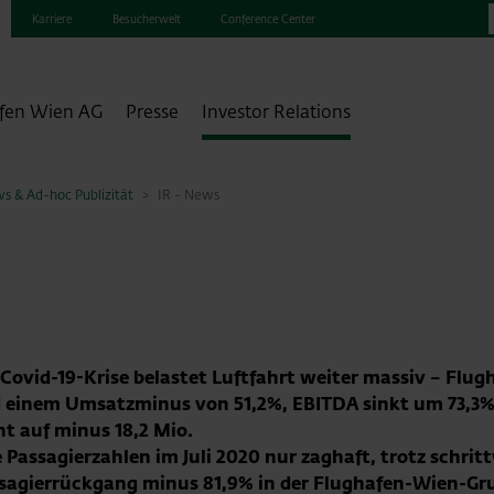
Karriere
Besucherwelt
Conference Center
fen Wien AG
Presse
Investor Relations
s & Ad-hoc Publizität
IR - News
ovid-19-Krise belastet Luftfahrt weiter massiv – Flug
d einem Umsatzminus von 51,2%, EBITDA sinkt um 73,3%,
ht auf minus 18,2 Mio.
e Passagierzahlen im Juli 2020 nur zaghaft, trotz schr
assagierrückgang minus 81,9% in der Flughafen-Wien-G