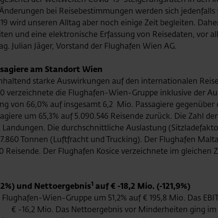
n Änderungen bei Reisebestimmungen werden sich jedenfalls
wird unseren Alltag aber noch einige Zeit begleiten. Daher 
ten und eine elektronische Erfassung von Reisedaten, vor al
g. Julian Jäger, Vorstand der Flughafen Wien AG.
assagiere am Standort Wien
haltend starke Auswirkungen auf den internationalen Reis
20 verzeichnete die Flughafen-Wien-Gruppe inklusive der Au
ang von 66,0% auf insgesamt 6,2 Mio. Passagiere gegenüber 
sagiere um 65,3% auf 5.090.546 Reisende zurück. Die Zahl d
 Landungen. Die durchschnittliche Auslastung (Sitzladefakto
860 Tonnen (Luftfracht und Trucking). Der Flughafen Malta
50 Reisende. Der Flughafen Kosice verzeichnete im gleichen
1
1,2%) und Nettoergebnis
auf € -18,2 Mio. (-121,9%)
 Flughafen-Wien-Gruppe um 51,2% auf € 195,8 Mio. Das EBIT
 -16,2 Mio. Das Nettoergebnis vor Minderheiten ging im H