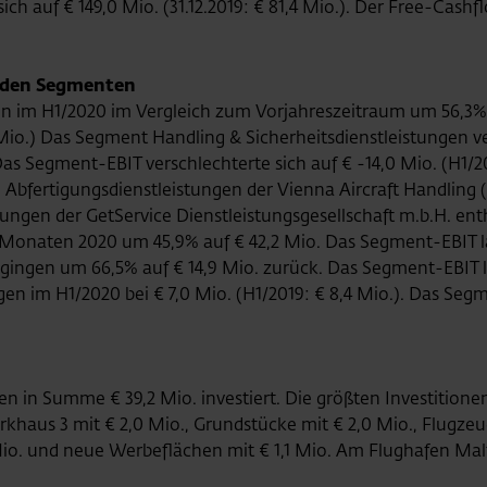
h auf € 149,0 Mio. (31.12.2019: € 81,4 Mio.). Der Free-Cashfl
 den Segmenten
n im H1/2020 im Vergleich zum Vorjahreszeitraum um 56,3% 
,2 Mio.) Das Segment Handling & Sicherheitsdienstleistungen
s Segment-EBIT verschlechterte sich auf € -14,0 Mio. (H1/201
ie Abfertigungsdienstleistungen der Vienna Aircraft Handlin
tungen der GetService Dienstleistungsgesellschaft m.b.H. ent
 Monaten 2020 um 45,9% auf € 42,2 Mio. Das Segment-EBIT la
ngen um 66,5% auf € 14,9 Mio. zurück. Das Segment-EBIT lag 
 im H1/2020 bei € 7,0 Mio. (H1/2019: € 8,4 Mio.). Das Segme
n in Summe € 39,2 Mio. investiert. Die größten Investition
khaus 3 mit € 2,0 Mio., Grundstücke mit € 2,0 Mio., Flugzeu
2 Mio. und neue Werbeflächen mit € 1,1 Mio. Am Flughafen Ma