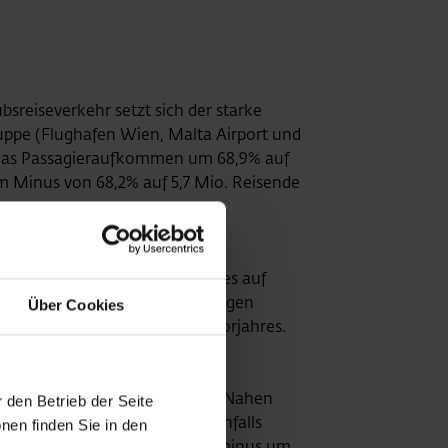
sreiseverkehr setzt sich der starke
uppe (Flughafen Wien, Malta Airport und
nk das Passagieraufkommen um 68,9% auf
 Minus von 68,2% auf 5,7 Mio. Reisende
rgleichszeitraum des Vorjahres auf
iere um 88,7%. Die Flugbewegungen
Über Cookies
im Vergleich zum Juli des Vorjahres.
steuropa nahm das
um 98,2% zurück, jenes in den Nahen
 den Betrieb der Seite
t einem Minus von 97,6% ebenfalls
nen finden Sie in den
nete im Juli 2020 ein Passagierminus um