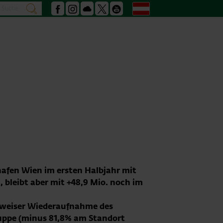
Suche
Deutsch
suchen
Facebook
Instagram
Podcast
X
Youtube
hafen Wien im ersten Halbjahr mit
 bleibt aber mit +48,9 Mio. noch im
ittweiser Wiederaufnahme des
ruppe (minus 81,8% am Standort