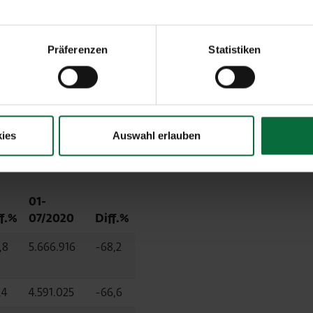
fkommen um 94,4%.
en Anteilen
Präferenzen
Statistiken
Juli
2020
ies
Auswahl erlauben
01-
ff.%
07/2020
Diff.%
,8
5.666.916
-68,2
,4
4.591.025
-66,6