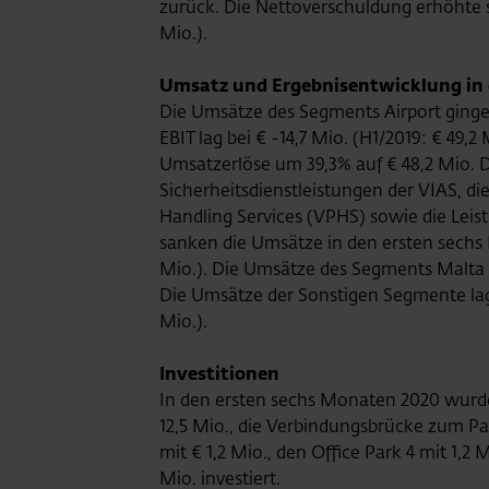
zurück. Die Nettoverschuldung erhöhte sic
Mio.).
Umsatz und Ergebnisentwicklung in
Die Umsätze des Segments Airport ginge
EBIT lag bei € -14,7 Mio. (H1/2019: € 49
Umsatzerlöse um 39,3% auf € 48,2 Mio. Da
Sicherheitsdienstleistungen der VIAS, d
Handling Services (VPHS) sowie die Leis
sanken die Umsätze in den ersten sechs
Mio.). Die Umsätze des Segments Malta gi
Die Umsätze der Sonstigen Segmente lagen
Mio.).
Investitionen
In den ersten sechs Monaten 2020 wurde
12,5 Mio., die Verbindungsbrücke zum Par
mit € 1,2 Mio., den Office Park 4 mit 1,
Mio. investiert.