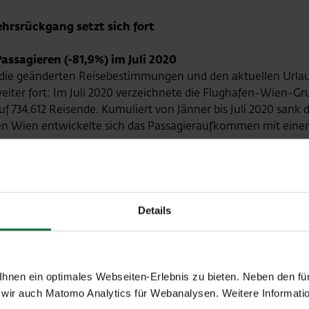
hrsrückgang setzt sich fort
ssagieren (-81,9%) im Juli 2020
 die geänderten Reisebestimmungen und den aktuellen Urlaub
ter fort: Im Juli 2020 verzeichnete die Flughafen-Wien-Gr
uf 734.612 Reisende. Kumuliert von Jänner bis Juli 2020 sa
en Wien entwickelte sich das Passagieraufkommen mit einem
.
ere im Juli 2020
men am Standort Flughafen Wien um 81,8% gegenüber dem Ve
passagiere nahm um 79,4% ab, die Anzahl der Transferpassag
Details
 verzeichnete der Flughafen Wien einen Rückgang um 32,1% 
Wien nach Westeuropa sank im Juli 2020 um 76,1%, nach O
n Fernen Osten ging das Passagieraufkommen im Juli 2020 
nen ein optimales Webseiten-Erlebnis zu bieten. Neben den für
ch Nordamerika entwickelte sich das Passagieraufkommen mi
wir auch Matomo Analytics für Webanalysen. Weitere Informatio
l der Passagiere um 91,4% ab. Der Flughafen Malta verzeich