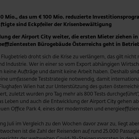
0 Mio., das um € 100 Mio. reduzierte Investitionspr
ftigte sind Eckpfeiler der Krisenbewältigung
ng der Airport City weiter, die ersten Mieter ziehen in
effizientesten Bürogebäude Österreichs geht in Betrie
lugbetrieb droht sich die Krise zu verlängern, das gilt nich
nd Industrie. Wer in einer so vom Export abhängigen Wirtscha
n keine Aufträge und damit keine Arbeit haben. Deshalb sin
ine umfassende Teststrategie notwendig, damit internationa
Flughafen Wien hat zur Unterstützung des guten österreichi
ert, zuletzt wurden pro Tag mehr als 800 Tests durchgeführt“,
as Leben und auch die Entwicklung der Airport City gehen ab
euen Office Park 4, eines der modernsten und energieeffizie
g Juli im Vergleich zu den Wochen davor zwar zu, liegt ab
twochen ist die Zahl der Reisenden auf rund 25.000 Passagier
ngesichts der weltweiten Covid-19-Steigerungsraten in de