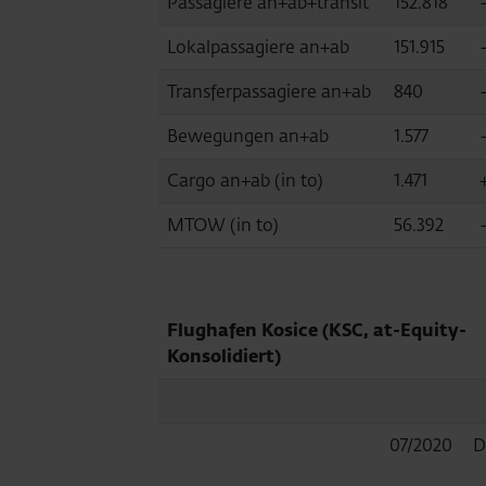
Passagiere an+ab+transit
152.818
Lokalpassagiere an+ab
151.915
Transferpassagiere an+ab
840
Bewegungen an+ab
1.577
Cargo an+ab (in to)
1.471
MTOW (in to)
56.392
Flughafen Kosice (KSC, at-Equity-
Konsolidiert)
07/2020
D