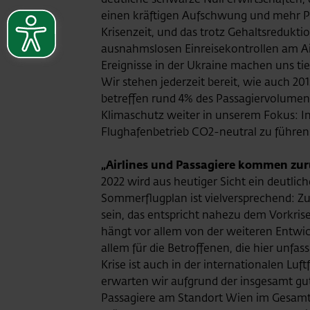
einen kräftigen Aufschwung und mehr Pas
Krisenzeit, und das trotz Gehaltsredukt
ausnahmslosen Einreisekontrollen am Airp
Ereignisse in der Ukraine machen uns ti
Wir stehen jederzeit bereit, wie auch 2
betreffen rund 4% des Passagiervolumens
Klimaschutz weiter in unserem Fokus: In
Flughafenbetrieb CO2-neutral zu führen“
„Airlines und Passagiere kommen zur
2022 wird aus heutiger Sicht ein deutli
Sommerflugplan ist vielversprechend: Zu
sein, das entspricht nahezu dem Vorkrise
hängt vor allem von der weiteren Entwic
allem für die Betroffenen, die hier unfa
Krise ist auch in der internationalen Lu
erwarten wir aufgrund der insgesamt gu
Passagiere am Standort Wien im Gesamtj