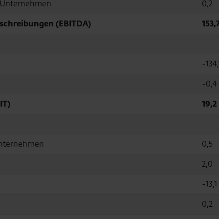
ty Unternehmen
0,2
bschreibungen (EBITDA)
153,
-134,
-0,4
IT)
19,2
-Unternehmen
0,5
2,0
-13,1
0,2