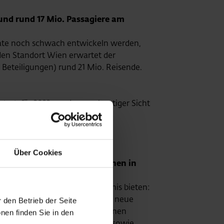
und rund 17 Mio. Passagiere am
onate noch schwach entwickeln werden,
 den Standort Wien erwartet der
Beteiligungen) rund 21 Mio. Reisende.
stert, für 2022 werden aus heutiger Sicht
hresergebnis von zumindest
Über Cookies
2 und City Airport Train gehen in
en ein völlig neues Reiseerlebnis bieten:
stronomieangebot vor allem die neue
 den Betrieb der Seite
 wird mit dem 29. März 2022 seinen
nen finden Sie in den
 in das Wiener Stadtzentrum, sowie