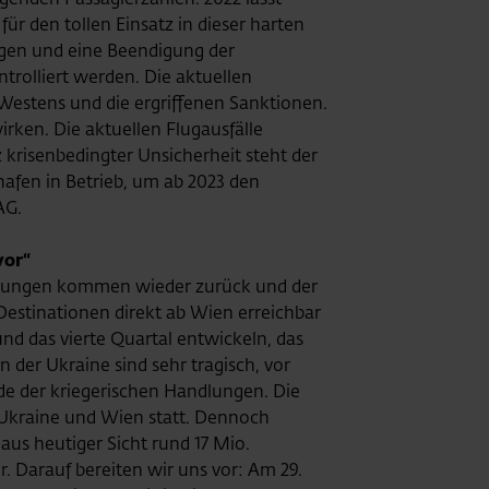
r den tollen Einsatz in dieser harten
ngen und eine Beendigung der
trolliert werden. Die aktuellen
 Westens und die ergriffenen Sanktionen.
rken. Die aktuellen Flugausfälle
 krisenbedingter Unsicherheit steht der
afen in Betrieb, um ab 2023 den
AG.
vor“
rbindungen kommen wieder zurück und der
Destinationen direkt ab Wien erreichbar
und das vierte Quartal entwickeln, das
 der Ukraine sind sehr tragisch, vor
Ende der kriegerischen Handlungen. Die
d, Ukraine und Wien statt. Dennoch
us heutiger Sicht rund 17 Mio.
 Darauf bereiten wir uns vor: Am 29.