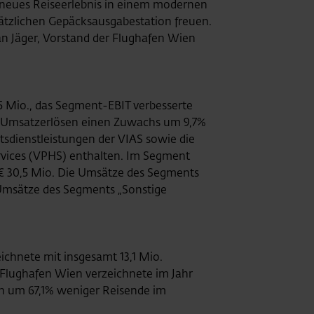
ig neues Reiseerlebnis in einem modernen
sätzlichen Gepäcksausgabestation freuen.
ian Jäger, Vorstand der Flughafen Wien
5 Mio., das Segment-EBIT verbesserte
en Umsatzerlösen einen Zuwachs um 9,7%
itsdienstleistungen der VIAS sowie die
rvices (VPHS) enthalten. Im Segment
g € 30,5 Mio. Die Umsätze des Segments
e Umsätze des Segments „Sonstige
ichnete mit insgesamt 13,1 Mio.
 Flughafen Wien verzeichnete im Jahr
ch um 67,1% weniger Reisende im