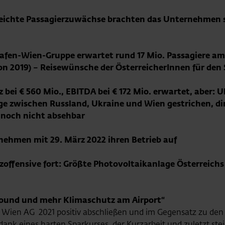
leichte Passagierzuwächse brachten das Unternehmen st
afen-Wien-Gruppe erwartet rund 17 Mio. Passagiere am
von 2019) – Reisewünsche der ÖsterreicherInnen für de
 bei € 560 Mio., EBITDA bei € 172 Mio. erwartet, aber: 
ge zwischen Russland, Ukraine und Wien gestrichen, di
 noch nicht absehbar
 nehmen mit 29. März 2022 ihren Betrieb auf
offensive fort: Größte Photovoltaikanlage Österreichs 
around und mehr Klimaschutz am Airport“
n Wien AG 2021 positiv abschließen und im Gegensatz zu den
dank eines harten Sparkurses, der Kurzarbeit und zuletzt ste