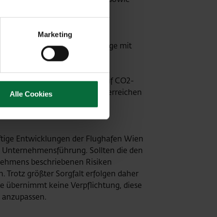
Marketing
eichs größte Photovoltaik-Anlage mit
amit und mit der Umstellung auf CO2-
3 den CO2-neutralen Betrieb erreichen
Alle Cookies
nftige Entwicklungen der Flughafen Wien
Unternehmensführung. Sollten die den
rnehmens beschriebenen Risiken
. Trotz größter Sorgfalt erfolgen daher
übernimmt keine Verpflichtung, diese
n anzupassen.