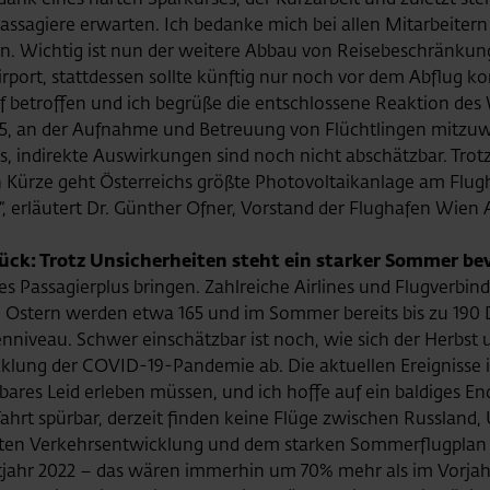
sagiere erwarten. Ich bedanke mich bei allen Mitarbeitern fü
ion. Wichtig ist nun der weitere Abbau von Reisebeschränku
ort, stattdessen sollte künftig nur noch vor dem Abflug kon
ef betroffen und ich begrüße die entschlossene Reaktion des
015, an der Aufnahme und Betreuung von Flüchtlingen mitzuwi
, indirekte Auswirkungen sind noch nicht abschätzbar. Trotz
 Kürze geht Österreichs größte Photovoltaikanlage am Flugh
, erläutert Dr. Günther Ofner, Vorstand der Flughafen Wien 
ück: Trotz Unsicherheiten steht ein starker Sommer be
ches Passagierplus bringen. Zahlreiche Airlines und Flugve
 Ostern werden etwa 165 und im Sommer bereits bis zu 190 
nniveau. Schwer einschätzbar ist noch, wie sich der Herbst 
klung der COVID-19-Pandemie ab. Die aktuellen Ereignisse in
ssbares Leid erleben müssen, und ich hoffe auf ein baldiges 
ftfahrt spürbar, derzeit finden keine Flüge zwischen Russlan
ten Verkehrsentwicklung und dem starken Sommerflugplan a
ahr 2022 – das wären immerhin um 70% mehr als im Vorjahr.