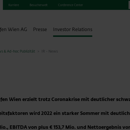
Karriere
Besucherwelt
Conference Center
fen Wien AG
Presse
Investor Relations
s & Ad-hoc Publizität
IR - News
fen Wien erzielt trotz Coronakrise mit deutlicher schwa
rheitsfaktoren wird 2022 ein starker Sommer mit deutl
io., EBITDA von plus € 153,7 Mio. und Nettoergebnis von