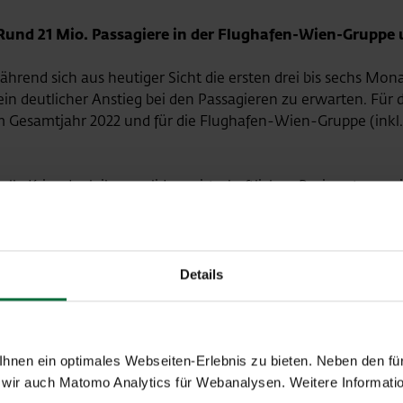
Rund 21 Mio. Passagiere in der Flughafen-Wien-Gruppe 
hrend sich aus heutiger Sicht die ersten drei bis sechs M
in deutlicher Anstieg bei den Passagieren zu erwarten. Für
 Gesamtjahr 2022 und für die Flughafen-Wien-Gruppe (inkl. 
le Krise dank ihrer soliden wirtschaftlichen Basis gut gemei
itives EBITDA von zumindest € 172 Mio. und ein positives Ja
ung des Unternehmens wird voraussichtlich auf unter
en bei rund € 84 Mio. liegen.
Details
 Ende März: Neugestalteter und hochmoderner Terminal 
 der neugestaltete Terminal 2 in Betrieb gehen und Passagier
ralen Sicherheitskontrolle und dem neuen Shopping- und Ga
nen ein optimales Webseiten-Erlebnis zu bieten. Neben den für
lick auf das Flughafen-Vorfeld. Auch der City Airport Train
wir auch Matomo Analytics für Webanalysen. Weitere Informatio
n eine gewohnt schnelle und komfortable Verbindung direkt