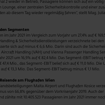
al 2 wieder in Betrieb, Passagiere können sich auf ein völl
 Lounge, einer zentralen Sicherheitskontrolle und einer zu
den ab diesem Tag wieder regelmäßig fahren“, stellt Mag. Jul
 den Segmenten
n im Jahr 2021 im Vergleich zum Vorjahr um 27,4% auf € 169,
 Handling & Sicherheitsdienstleistungen verzeichnete bei d
serte sich auf minus € 6,6 Mio. Darin sind auch die Sicherhe
a Aircraft Handling (VAH) und Vienna Passenger Handling Se
 Jahr 2021 um 16,9% auf € 82,4 Mio. Das Segment-EBIT betru
€ 47,4 Mio., das Segment-EBIT belief sich auf € 11,0 Mio. Di
 auf € 13,3 Mio. Das Segment-EBIT betrug minus € 1,1 Mio.
. Reisende am Flughafen Wien
landsbeteiligungen Malta Airport und Flughafen Kosice verze
minus von 66,8% gegenüber dem Vorkrisenjahr 2019. Auch der
nd zählte mit 10.405.523 Passagieren im Jahr 2021 immer no