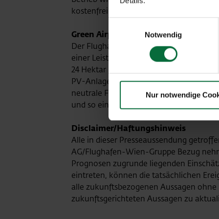
Details.
kostenfreies W-Lan an Bord bieten.
Einwilligungsauswahl
Green Airport: Österreichs größte P
Notwendig
Der Flughafen Wien setzt seine Klimasch
einer Leistung von rund 24 Megawatt Pe
24 Hektar in Betrieb gehen – das entspri
PV-Anlagen wird der Airport künftig ein
neutrale Fernwärme der OMV und vielen
Nur notwendige Cook
und so einer der ersten Green Airports E
Disclaimer/Haftungshinweis
Alle in dieser Presseaussendung getroff
AG/Flughafen-Wien-Gruppe Bezug nehme
Prognosen zugrunde liegenden Einschätz
eintreten, können die tatsächlichen Erei
alle zukunftsbezogenen Aussagen ohne 
zukunftsgerichteten Aussagen zu aktuali