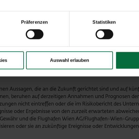
V-Anlage geht am Flughafen Wien in Betrieb
Präferenzen
Statistiken
utzoffensive konsequent fort: Im Frühjahr 2022 wird Österr
ak auf
cht etwa 48 Fußballfeldern. Mit insgesamt acht
 Drittel seines Strombedarfs aus Sonnenenergie beziehen. D
 weiteren Maßnahmen wird der Flughafen Wien im Jahr 202
ies
Auswahl erlauben
uropas sein.
enen Aussagen, die an die Zukunft gerichtet sind und auf kü
n, beruhen auf derzeitigen Annahmen und Prognosen der 
ungen nicht eintreffen oder die im Risikobericht des Unte
gnisse oder Ergebnisse von den zurzeit erwarteten abweichen
Gewähr und die Flughafen Wien AG/Flughafen-Wien-Gruppe 
sieren oder sie an zukünftige Ereignisse oder Entwicklunge