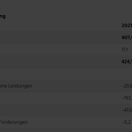
ung
202
407,
17,1
424,
ene Leistungen
-29,
-193,
-47,6
Forderungen
-0,2