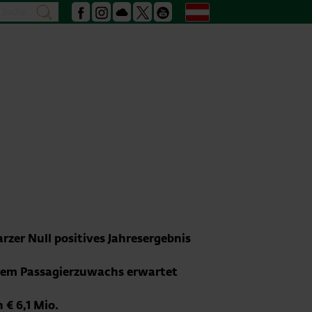
Suche
Deutsch
suchen
Facebook
Instagram
Podcast
X
Youtube
rzer Null positives Jahresergebnis
ichem Passagierzuwachs erwartet
 € 6,1 Mio.