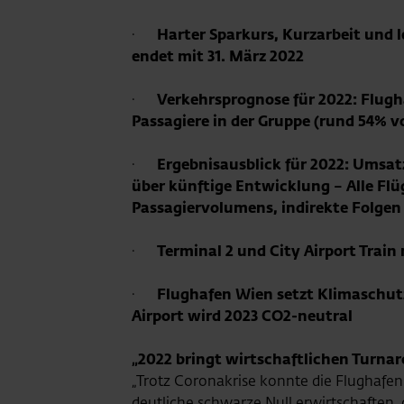
·
Harter Sparkurs, Kurzarbeit und 
endet mit 31. März 2022
·
Verkehrsprognose für 2022: Flugh
Passagiere in der Gruppe (rund 54% 
·
Ergebnisausblick für 2022: Umsatz
über künftige Entwicklung – Alle Flü
Passagiervolumens, indirekte Folgen
·
Terminal 2 und City Airport Train
·
Flughafen Wien setzt Klimaschutz
Airport wird 2023 CO2-neutral
„2022 bringt wirtschaftlichen Turn
„Trotz Coronakrise konnte die Flughafe
deutliche schwarze Null erwirtschaften, 