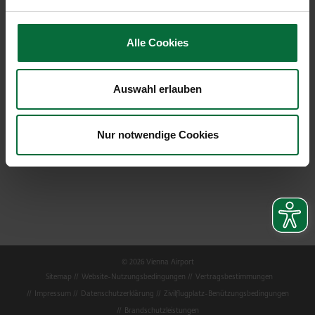
Website:
www.viennaairport.com
Facebook:
www.facebook.com/flughafenwien
Alle Cookies
Twitter:
twitter.com/flughafen_wien
PDF Deutsch
Auswahl erlauben
PDF Englisch
Nur notwendige Cookies
© 2026 Vienna Airport
Sitemap
Website-Nutzungsbedingungen
Vertragsbestimmungen
Impressum
Datenschutzerklärung
Zivilflugplatz-Benützungsbedingungen
Brandschutzleistungen