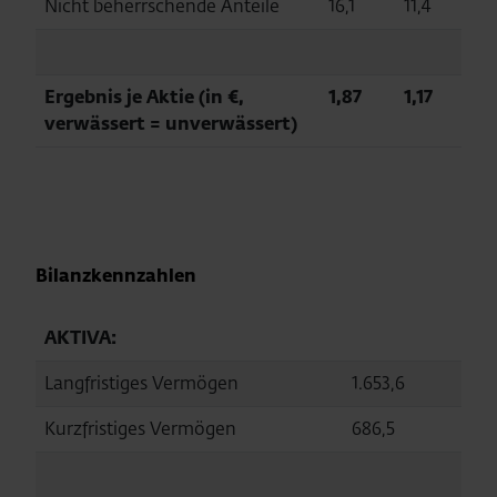
Nicht beherrschende Anteile
16,1
11,4
Ergebnis je Aktie (in €,
1,87
1,17
verwässert = unverwässert)
Bilanzkennzahlen
AKTIVA:
Langfristiges Vermögen
1.653,6
1.68
Kurzfristiges Vermögen
686,5
537,