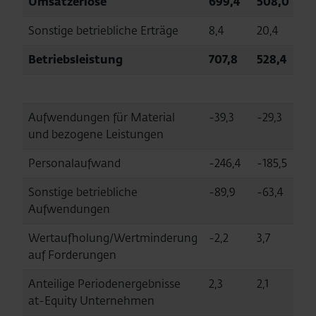
Umsatzerlöse
699,4
508,0
Sonstige betriebliche Erträge
8,4
20,4
Betriebsleistung
707,8
528,4
Aufwendungen für Material
-39,3
-29,3
und bezogene Leistungen
Personalaufwand
-246,4
-185,5
Sonstige betriebliche
-89,9
-63,4
Aufwendungen
Wertaufholung/Wertminderung
-2,2
3,7
auf Forderungen
Anteilige Periodenergebnisse
2,3
2,1
at-Equity Unternehmen