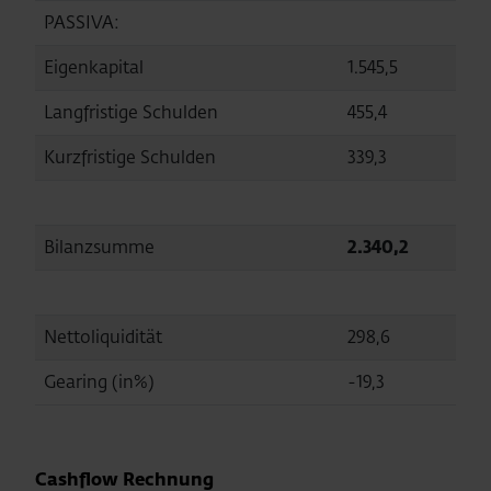
PASSIVA:
Eigenkapital
1.545,5
1.44
Langfristige Schulden
455,4
483
Kurzfristige Schulden
339,3
293
Bilanzsumme
2.340,2
2.2
Nettoliquidität
298,6
149
Gearing (in%)
-19,3
-10
Cashflow Rechnung