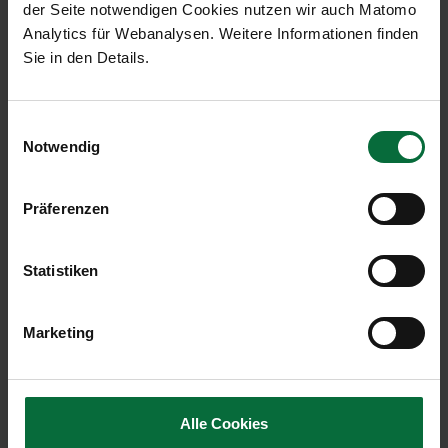
der Seite notwendigen Cookies nutzen wir auch Matomo
nachstehenden Tabelle.
Analytics für Webanalysen. Weitere Informationen finden
Sie in den Details.
Einwilligungsauswahl
Verkehrsentwicklung Oktober 2023
Notwendig
Flughafen Wien (VIE)
Präferenzen
Statistiken
10/2023
10/2022
10/2019
Marketing
Passagiere
2.739.441
2.445.853
2.848.057
an+ab+transit
Lokalpassagiere
2.086.995
1.781.842
2.107.842
an+ab
Alle Cookies