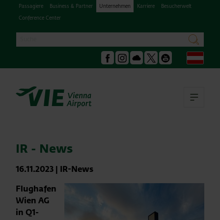
Passagiere
Business & Partner
Unternehmen
Karriere
Besucherwelt
Conference Center
Suche
suchen
Deu
Facebook
Instagram
Podcast
X
Youtube
Hau
IR - News
16.11.2023
|
IR-News
Flughafen
Wien AG
in Q1-