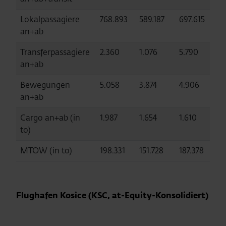
Lokalpassagiere
768.893
589.187
697.615
6.
an+ab
Transferpassagiere
2.360
1.076
5.790
26
an+ab
Bewegungen
5.058
3.874
4.906
4
an+ab
Cargo an+ab (in
1.987
1.654
1.610
15
to)
MTOW (in to)
198.331
151.728
187.378
1.
Flughafen Kosice (KSC, at-Equity-Konsolidiert)