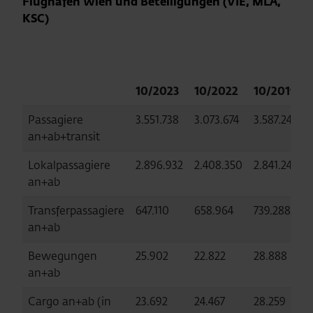
Flughafen Wien und Beteiligungen (VIE, MLA,
KSC)
10/2023
10/2022
10/2019
Passagiere
3.551.738
3.073.674
3.587.245
an+ab+transit
Lokalpassagiere
2.896.932
2.408.350
2.841.240
an+ab
Transferpassagiere
647.110
658.964
739.288
an+ab
Bewegungen
25.902
22.822
28.888
an+ab
Cargo an+ab (in
23.692
24.467
28.259