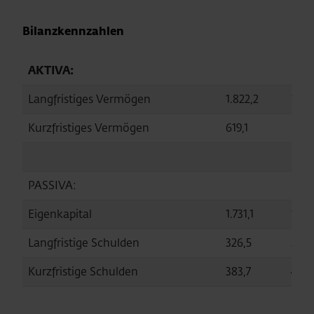
Bilanzkennzahlen
AKTIVA:
Langfristiges Vermögen
1.822,2
1.717
Kurzfristiges Vermögen
619,1
682,
PASSIVA:
Eigenkapital
1.731,1
1.667
Langfristige Schulden
326,5
320,
Kurzfristige Schulden
383,7
413,