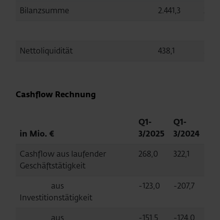
Bilanzsumme
2.441,3
2.40
Nettoliquidität
438,1
511,6
Cashflow Rechnung
Q1-
Q1-
in Mio. €
3/2025
3/2024
Cashflow aus laufender
268,0
322,1
Geschäftstätigkeit
aus
-123,0
-207,7
Investitionstätigkeit
aus
-151,5
-124,0