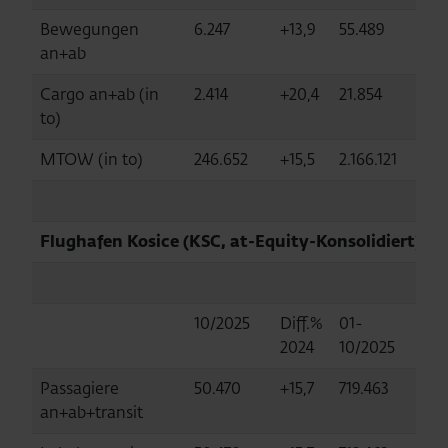
Bewegungen
6.247
+13,9
55.489
+1
an+ab
Cargo an+ab (in
2.414
+20,4
21.854
+2
to)
MTOW (in to)
246.652
+15,5
2.166.121
+1
Flughafen Kosice (KSC, at-Equity-Konsolidiert)
10/2025
Diff.%
01-
Di
2024
10/2025
20
Passagiere
50.470
+15,7
719.463
+1
an+ab+transit