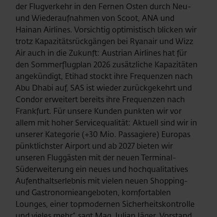
der Flugverkehr in den Fernen Osten durch Neu-
und Wiederaufnahmen von Scoot, ANA und
Hainan Airlines. Vorsichtig optimistisch blicken wir
trotz Kapazitätsrückgängen bei Ryanair und Wizz
Air auch in die Zukunft: Austrian Airlines hat für
den Sommerflugplan 2026 zusätzliche Kapazitäten
angekündigt, Etihad stockt ihre Frequenzen nach
Abu Dhabi auf, SAS ist wieder zurückgekehrt und
Condor erweitert bereits ihre Frequenzen nach
Frankfurt. Für unsere Kunden punkten wir vor
allem mit hoher Servicequalität: Aktuell sind wir in
unserer Kategorie (+30 Mio. Passagiere) Europas
pünktlichster Airport und ab 2027 bieten wir
unseren Fluggästen mit der neuen Terminal-
Süderweiterung ein neues und hochqualitatives
Aufenthaltserlebnis mit vielen neuen Shopping-
und Gastronomieangeboten, komfortablen
Lounges, einer topmodernen Sicherheitskontrolle
und vieles mehr“, sagt Mag. Julian Jäger, Vorstand