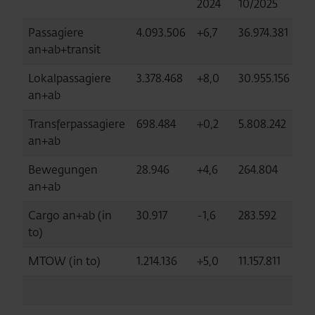
2024
10/2025
20
Passagiere
4.093.506
+6,7
36.974.381
+4
an+ab+transit
Lokalpassagiere
3.378.468
+8,0
30.955.156
+5
an+ab
Transferpassagiere
698.484
+0,2
5.808.242
-3,
an+ab
Bewegungen
28.946
+4,6
264.804
+4
an+ab
Cargo an+ab (in
30.917
-1,6
283.592
+7
to)
MTOW (in to)
1.214.136
+5,0
11.157.811
+4