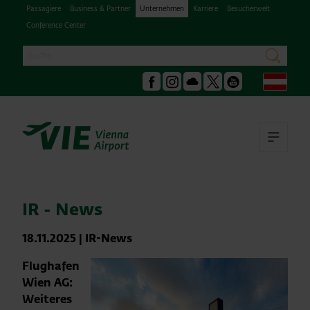
Passagiere
Business & Partner
Unternehmen
Karriere
Besucherwelt
Conference Center
Suche
suchen
Deu
Facebook
Instagram
Podcast
X
Youtube
Hau
IR - News
18.11.2025
|
IR-News
Flughafen
Wien AG:
Weiteres