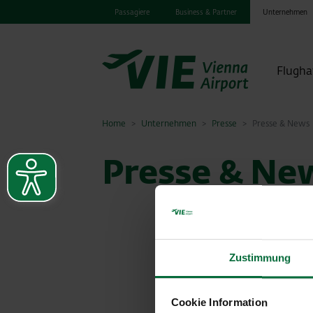
Passagiere
Business & Partner
Unternehmen
Flugha
Home
Unternehmen
Presse
Presse & News
Presse & Ne
Zustimmung
Cookie Information