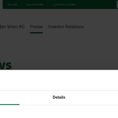
Karriere
Besucherwelt
Conference Center
fen Wien AG
Presse
Investor Relations
ws
Details