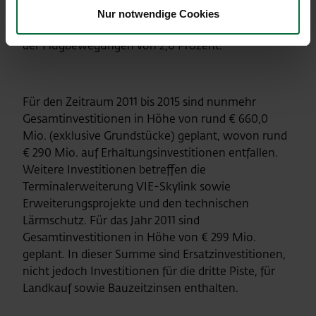
Prozent, von 3,0 Prozent beim
Nur notwendige Cookies
Höchstabfluggewicht (MTOW) und eine Steigerung
der Flugbewegungen von 2,0 Prozent.
Für den Zeitraum 2011 bis 2015 sind nunmehr
Gesamtinvestitionen in Höhe von rund € 660,0
Mio. (exklusive Grundstücke) geplant, wovon rund
€ 290 Mio. auf Erhaltungsinvestitionen entfallen.
Weitere Investitionen betreffen die
Terminalerweiterung VIE-Skylink sowie
Erweiterungsprojekte und den technischen
Lärmschutz. Für das Jahr 2011 sind
Gesamtinvestitionen in Höhe von € 299 Mio.
geplant. In dieser Summe sind Ersatzinvestitionen,
nicht jedoch Investitionen für die dritte Piste, für
Landkauf sowie Bauzeitzinsen enthalten.