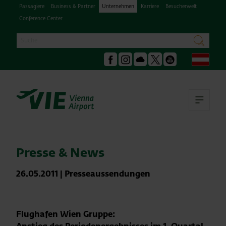
Passagiere
Business & Partner
Unternehmen
Karriere
Besucherwelt
Conference Center
Suche
suchen
Deu
Facebook
Instagram
Podcast
X
Youtube
Hau
Presse & News
26.05.2011
|
Presseaussendungen
Flughafen Wien Gruppe: