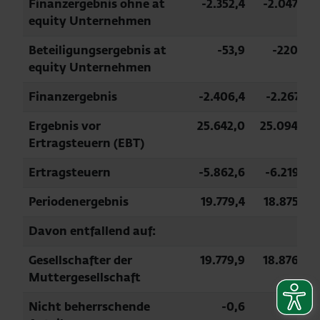
Finanzergebnis ohne at
-2.352,4
-2.047,0
equity Unternehmen
Beteiligungsergebnis at
-53,9
-220,8
equity Unternehmen
Finanzergebnis
-2.406,4
-2.267,7
Ergebnis vor
25.642,0
25.094,9
Ertragsteuern (EBT)
Ertragsteuern
-5.862,6
-6.219,7
Periodenergebnis
19.779,4
18.875,2
Davon entfallend auf:
Gesellschafter der
19.779,9
18.876,2
Muttergesellschaft
Nicht beherrschende
-0,6
-1,1