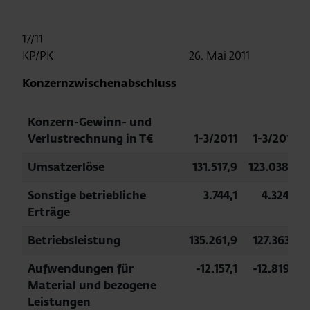
17/11
KP/PK 26. Mai
2011
Konzernzwischenabschluss
Konzern-Gewinn- und
Verlustrechnung in T
€
1-3/2011
1-3/2010
Umsatzerlöse
131.517,9
123.038,9
Sonstige betriebliche
3.744,1
4.324,4
Erträge
Betriebsleistung
135.261,9
127.363,3
Aufwendungen für
-12.157,1
-12.819,7
Material und bezogene
Leistungen