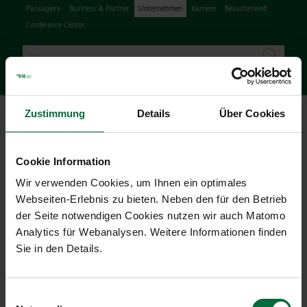
Passagiere
Business & Partner
Unternehmen
Karriere
Besucherwelt
Conference Center
Suche
suchen
Deu
Facebook
Instagram
Podcast
X
Youtube
Zustimmung
Details
Über Cookies
Hau
Cookie Information
Wir verwenden Cookies, um Ihnen ein optimales
Webseiten-Erlebnis zu bieten. Neben den für den Betrieb
Presse & News
der Seite notwendigen Cookies nutzen wir auch Matomo
Analytics für Webanalysen. Weitere Informationen finden
01.09.2011
|
Presseaussendungen
Sie in den Details.
Flughafen Wien AG: Bekanntmachung gemäß § 91
Börsegesetz
Einwilligungsauswahl