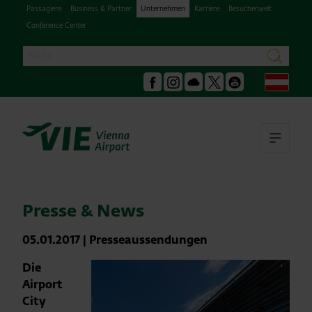
Passagiere
Business & Partner
Unternehmen
Karriere
Besucherwelt
Conference Center
Suche
suchen
Deu
Facebook
Instagram
Podcast
X
Youtube
Hau
Presse & News
05.01.2017
|
Presseaussendungen
Die
Airport
City