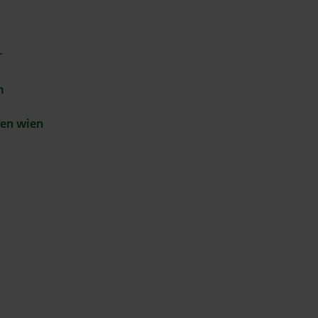
r
m
fen
wien