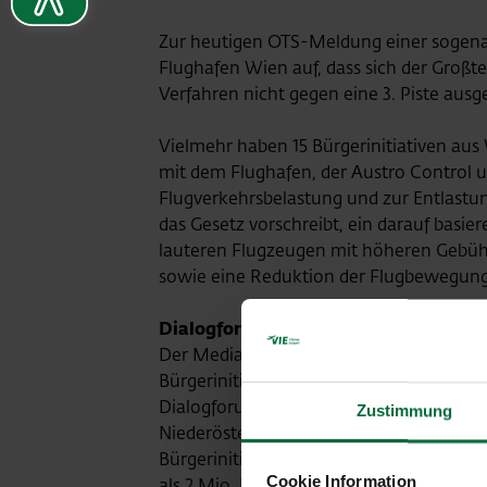
Zur heutigen OTS-Meldung einer sogenann
Flughafen Wien auf, dass sich der Großt
Verfahren nicht gegen eine 3. Piste au
Vielmehr haben 15 Bürgerinitiativen au
mit dem Flughafen, der Austro Control 
Flugverkehrsbelastung und zur Entlastun
das Gesetz vorschreibt, ein darauf bas
lauteren Flugzeugen mit höheren Gebühr
sowie eine Reduktion der Flugbewegungen
Dialogforum Flughafen Wien repräsen
Der Mediationsvertrag ist das Ergebnis 
Bürgerinitiativen durchgeführt wurde. V
Dialogforum Flughafen Wien. Dieser Vere
Zustimmung
Niederösterreich und Burgenland, sowie
Bürgerinitiativen nehmen über erweiter
Cookie Information
als 2 Mio. Bürgerinnen und Bürger in dr