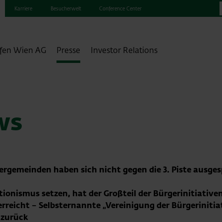
Karriere
Besucherwelt
Conference Center
fen Wien AG
Presse
Investor Relations
ws
nergemeinden haben sich nicht gegen die 3. Piste ausge
onismus setzen, hat der Großteil der Bürgerinitiativ
rreicht – Selbsternannte „Vereinigung der Bürgerinitiat
 zurück