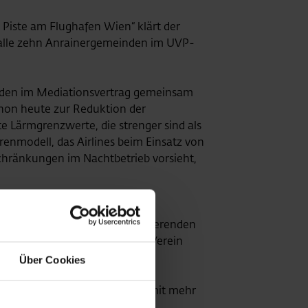
 Piste am Flughafen Wien“ klärt der
ie alle zehn Anrainergemeinden im UVP-
inden im Mediationsvertrag gemeinsam
chon heute zur Reduktion der
e Lärmgrenzwerte, die strenger sind als
enmodell, das Airlines beim Einsatz von
chränkungen im Nachtbetrieb vorsieht,
is 2005 mit allen damals existierenden
 zehn Jahren im unabhängigen Verein
nden, den Bundesländern Wien,
Über Cookies
ines zusammen. Weitere sieben
alogforum etwa 130 Gemeinden mit mehr