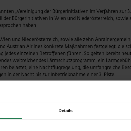
ten „Vereinigung der Bürgerinitiativen im Verfahren zur 3.
eil der Bürgerinitiativen in Wien und Niederösterreich, sow
sgesprochen haben
s Wien und Niederösterreich, sowie alle zehn Anrainergeme
und Austrian Airlines konkrete Maßnahmen festgelegt, die s
g jedes einzelnen Betroffenen führen. So gelten bereits heut
ierendes weitreichendes Lärmschutzprogramm, ein Lärmgebühr
en belastet, eine Nachtflugregelung, die umfangreiche Bes
 in der Nacht bis zur Inbetriebnahme einer 3. Piste.
tiert den Großteil der Betroffenen
des europaweit größten Mediationsverfahrens, das von 2000 b
erwaltet und weiterentwickelt wird dieser Vertrag seit über
in setzt sich aus 15 Bürgerinitiativen, zehn Anrainergemei
Details
 dem Flughafen Wien, der Austro Control und Austrian Airl
te Bezirkskonferenzen teil. Insgesamt repräsentiert das Di
ei Bundesländern.