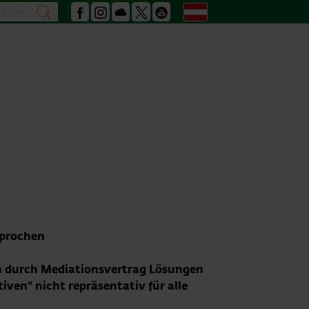
Suche
Deutsch
suchen
Facebook
Instagram
Podcast
X
Youtube
sprochen
en durch Mediationsvertrag Lösungen
iven“ nicht repräsentativ für alle